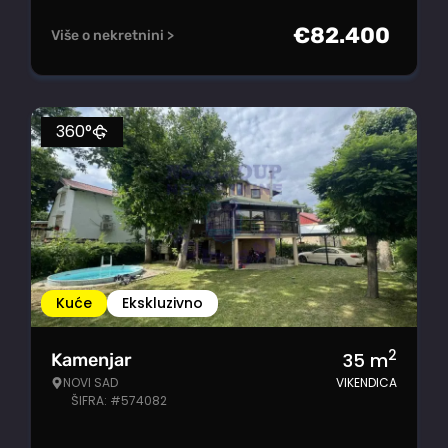
€
82.400
Više o nekretnini >
360°
Kuće
Ekskluzivno
2
35
m
Kamenjar
NOVI SAD
VIKENDICA
ŠIFRA: #574082