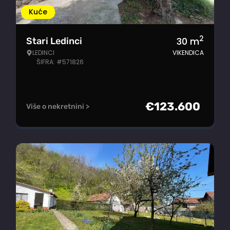
Kuće
2
30
m
Stari Ledinci
LEDINCI
VIKENDICA
ŠIFRA: #571826
€
123.600
Više o nekretnini >