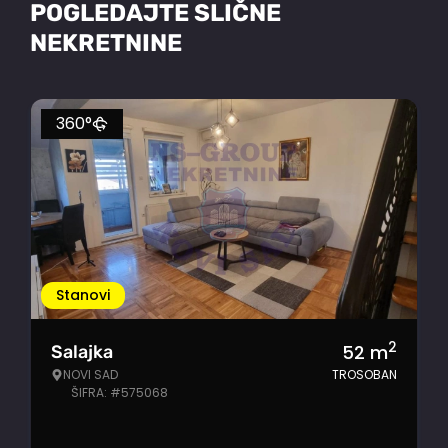
POGLEDAJTE SLIČNE
NEKRETNINE
360°
Stanovi
2
52
m
Salajka
NOVI SAD
TROSOBAN
ŠIFRA: #575068