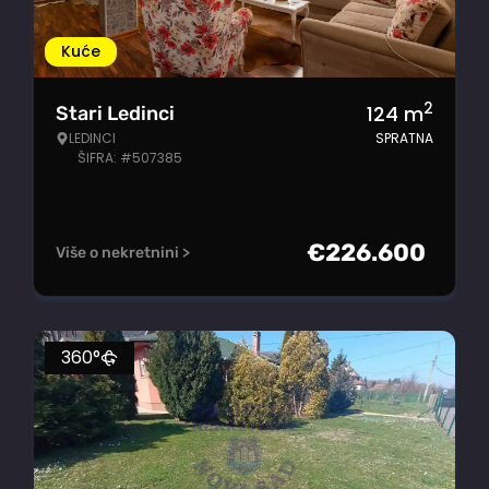
Kuće
2
124
m
Stari Ledinci
LEDINCI
SPRATNA
ŠIFRA: #507385
€
226.600
Više o nekretnini >
360°