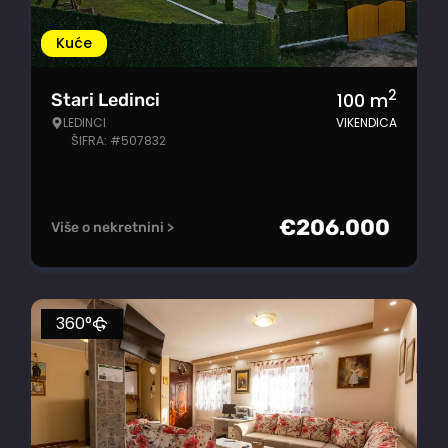
Kuće
2
100
m
Stari Ledinci
LEDINCI
VIKENDICA
ŠIFRA: #507832
€
206.000
Više o nekretnini >
360°