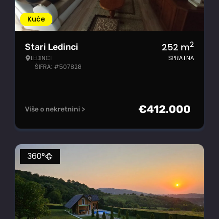
Kuće
2
252
m
Stari Ledinci
LEDINCI
SPRATNA
ŠIFRA: #507828
€
412.000
Više o nekretnini >
360°