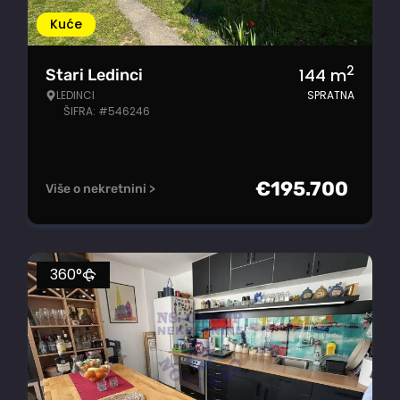
Kuće
2
144
m
Stari Ledinci
LEDINCI
SPRATNA
ŠIFRA: #546246
€
195.700
Više o nekretnini >
360°