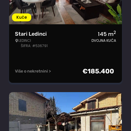
Kuće
2
145
m
Stari Ledinci
LEDINCI
DVOJNA KUĆA
ŠIFRA: #536791
€
185.400
Više o nekretnini >