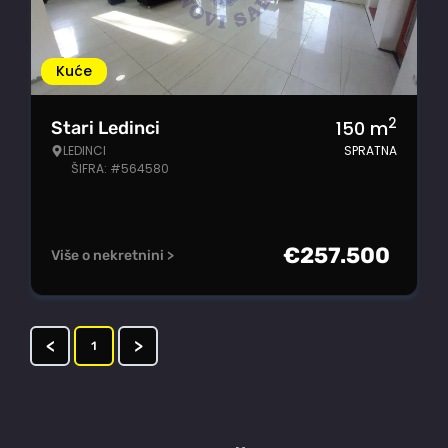
Kuće
2
150
m
Stari Ledinci
LEDINCI
SPRATNA
ŠIFRA: #564580
€
257.500
Više o nekretnini >
<
>
1