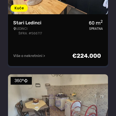
Kuće
2
60
m
Stari Ledinci
LEDINCI
SPRATNA
ŠIFRA: #566717
€
224.000
Više o nekretnini >
360°