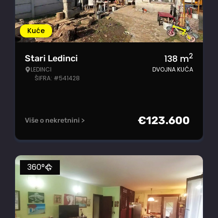
Kuće
2
138
m
Stari Ledinci
LEDINCI
DVOJNA KUĆA
ŠIFRA: #541428
€
123.600
Više o nekretnini >
360°