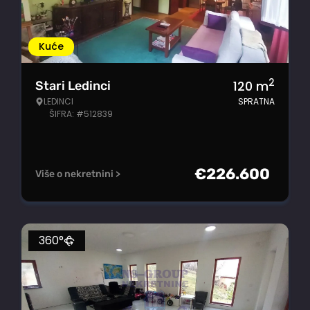
Kuće
2
120
m
Stari Ledinci
LEDINCI
SPRATNA
ŠIFRA: #512839
€
226.600
Više o nekretnini >
360°