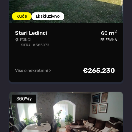
Kuće
Ekskluzivno
2
60
m
Stari Ledinci
LEDINCI
PRIZEMNA
ŠIFRA: #565073
€
265.230
Više o nekretnini >
360°