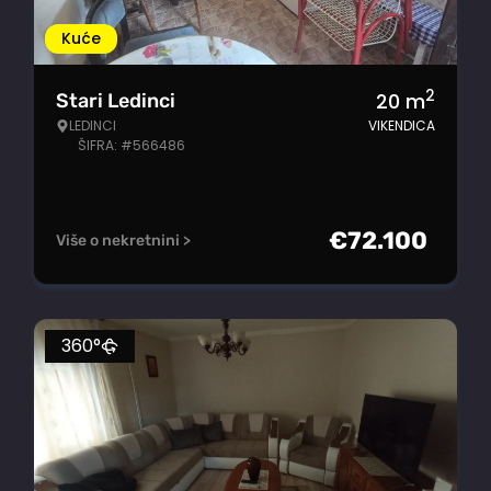
Kuće
2
20
m
Stari Ledinci
LEDINCI
VIKENDICA
ŠIFRA: #566486
€
72.100
Više o nekretnini >
360°