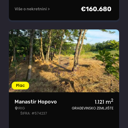
€
160.680
Više o nekretnini >
Plac
2
1.121
m
Manastir Hopovo
IRIG
GRAĐEVINSKO ZEMLJIŠTE
ŠIFRA: #574237