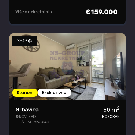
€
159.000
Više o nekretnini >
360°
Stanovi
Ekskluzivno
2
50
m
Grbavica
NOVI SAD
TROSOBAN
ŠIFRA: #573149