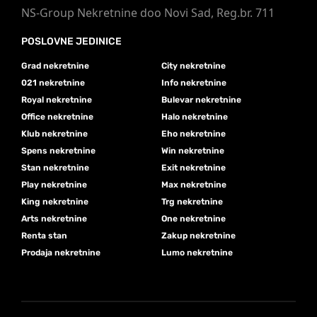
NS-Group Nekretnine doo Novi Sad, Reg.br. 711
POSLOVNE JEDINICE
Grad nekretnine
City nekretnine
021 nekretnine
Info nekretnine
Royal nekretnine
Bulevar nekretnine
Office nekretnine
Halo nekretnine
Klub nekretnine
Eho nekretnine
Spens nekretnine
Win nekretnine
Stan nekretnine
Exit nekretnine
Play nekretnine
Max nekretnine
King nekretnine
Trg nekretnine
Arts nekretnine
One nekretnine
Renta stan
Zakup nekretnine
Prodaja nekretnine
Lumo nekretnine