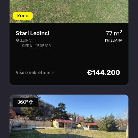
Kuće
2
77
m
Stari Ledinci
LEDINCI
PRIZEMNA
ŠIFRA: #565618
€
144.200
Više o nekretnini >
360°