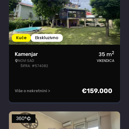
Kuće
Ekskluzivno
2
35
m
Kamenjar
NOVI SAD
VIKENDICA
ŠIFRA: #574082
€
159.000
Više o nekretnini >
360°