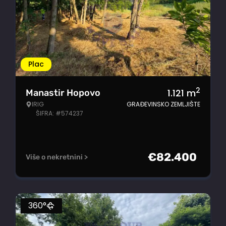
Plac
2
1.121
m
Manastir Hopovo
IRIG
GRAĐEVINSKO ZEMLJIŠTE
ŠIFRA: #574237
€
82.400
Više o nekretnini >
360°