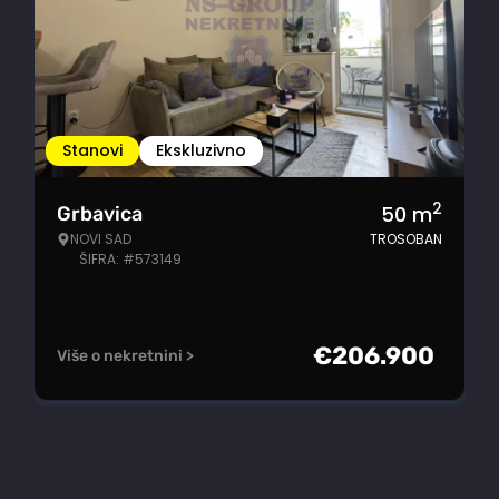
Stanovi
Ekskluzivno
2
50
m
Grbavica
NOVI SAD
TROSOBAN
ŠIFRA: #573149
€
206.900
Više o nekretnini >