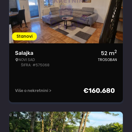
Stanovi
2
52
m
Salajka
NOVI SAD
TROSOBAN
ŠIFRA: #575068
€
160.680
Više o nekretnini >