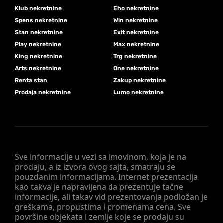
Klub nekretnine
Eho nekretnine
Spens nekretnine
Win nekretnine
Stan nekretnine
Exit nekretnine
Play nekretnine
Max nekretnine
King nekretnine
Trg nekretnine
Arts nekretnine
One nekretnine
Renta stan
Zakup nekretnine
Prodaja nekretnine
Lumo nekretnine
Sve informacije u vezi sa imovinom, koja je na
prodaju, a iz izvora ovog sajta, smatraju se
pouzdanim informacijama. Internet prezentacija
kao takva je napravljena da prezentuje tačne
informacije, ali takav vid prezentovanja podložan je
greškama, propustima i promenama cena. Sve
površine objekata i zemlje koje se prodaju su