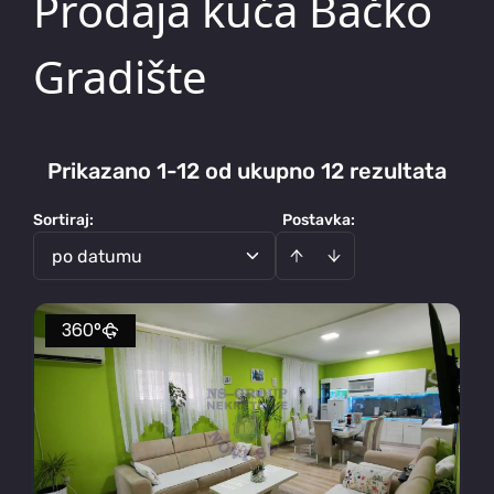
Prodaja kuća Bačko
Gradište
Prikazano 1-12 od ukupno 12 rezultata
Sortiraj
:
Postavka:
po datumu
360°