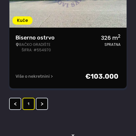
Kuće
2
326
m
Biserno ostrvo
BAČKO GRADIŠTE
SPRATNA
ŠIFRA: #554970
€
103.000
Više o nekretnini >
<
>
1