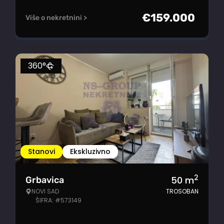
€
159.000
Više o nekretnini >
360°
Stanovi
Ekskluzivno
2
50
m
Grbavica
NOVI SAD
TROSOBAN
ŠIFRA: #573149