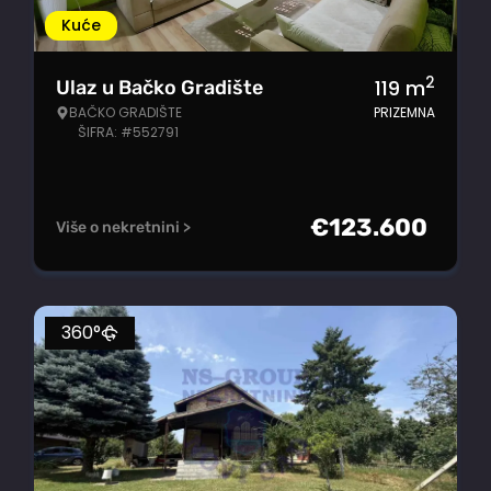
Kuće
2
119
m
Ulaz u Bačko Gradište
BAČKO GRADIŠTE
PRIZEMNA
ŠIFRA: #552791
€
123.600
Više o nekretnini >
360°