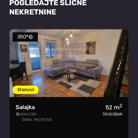
POGLEDAJTE SLIČNE
NEKRETNINE
360°
Stanovi
2
52
m
Salajka
NOVI SAD
TROSOBAN
ŠIFRA: #575068