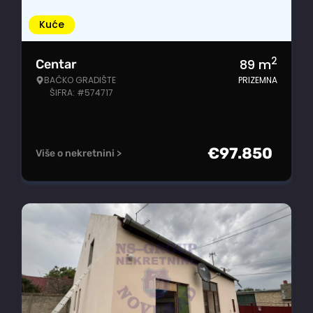
Kuće
2
89
m
Centar
BAČKO GRADIŠTE
PRIZEMNA
ŠIFRA: #574717
€
97.850
Više o nekretnini >