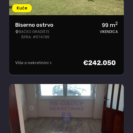
Kuće
2
99
m
Biserno ostrvo
BAČKO GRADIŠTE
VIKENDICA
ŠIFRA: #574785
€
242.050
Više o nekretnini >