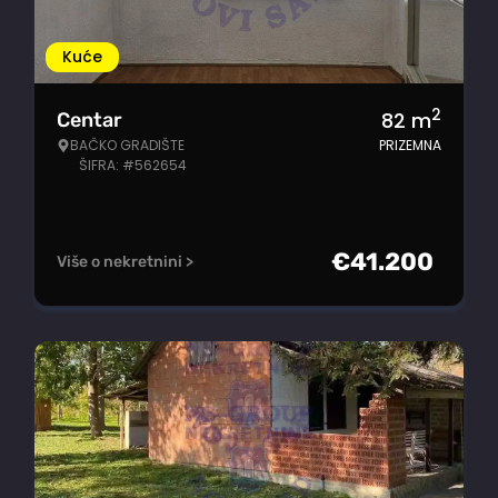
Kuće
2
82
m
Centar
BAČKO GRADIŠTE
PRIZEMNA
ŠIFRA: #562654
€
41.200
Više o nekretnini >