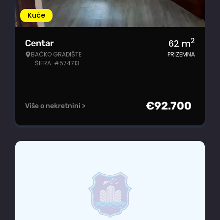
Kuće
2
62
m
Centar
BAČKO GRADIŠTE
PRIZEMNA
ŠIFRA: #574713
€
92.700
Više o nekretnini >