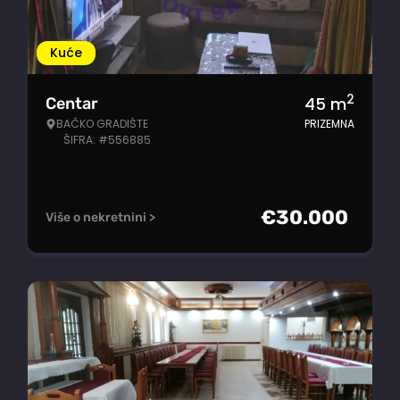
Kuće
2
45
m
Centar
BAČKO GRADIŠTE
PRIZEMNA
ŠIFRA: #556885
€
30.000
Više o nekretnini >