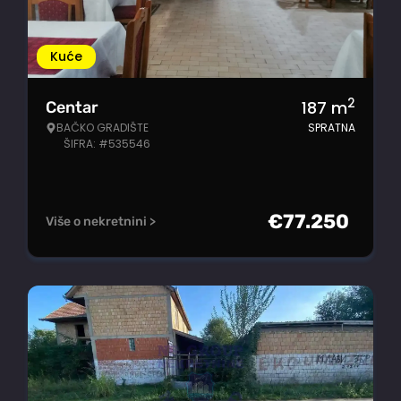
Kuće
2
187
m
Centar
BAČKO GRADIŠTE
SPRATNA
ŠIFRA: #535546
€
77.250
Više o nekretnini >