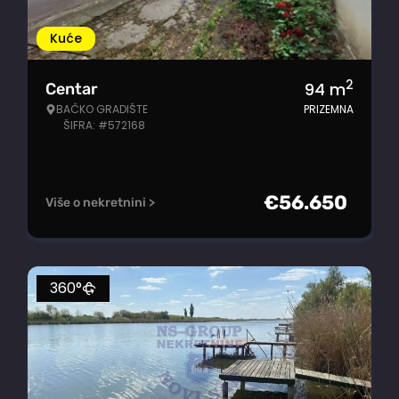
Kuće
2
94
m
Centar
BAČKO GRADIŠTE
PRIZEMNA
ŠIFRA: #572168
€
56.650
Više o nekretnini >
360°