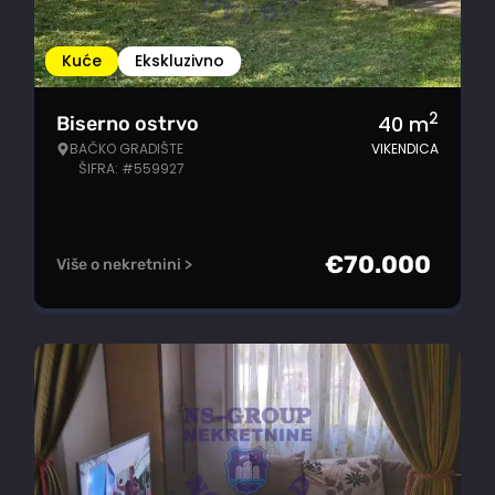
Kuće
Ekskluzivno
2
40
m
Biserno ostrvo
BAČKO GRADIŠTE
VIKENDICA
ŠIFRA: #559927
€
70.000
Više o nekretnini >