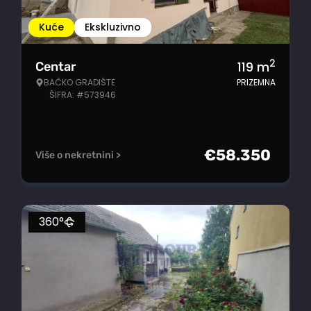
Kuće
Ekskluzivno
2
119
m
Centar
BAČKO GRADIŠTE
PRIZEMNA
ŠIFRA: #573946
€
58.350
Više o nekretnini >
360°