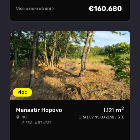
€
160.680
Više o nekretnini >
Plac
2
1.121
m
Manastir Hopovo
IRIG
GRAĐEVINSKO ZEMLJIŠTE
ŠIFRA: #574237