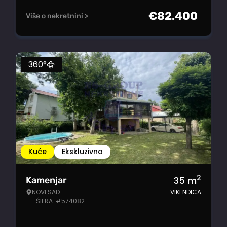
€
82.400
Više o nekretnini >
360°
Kuće
Ekskluzivno
2
35
m
Kamenjar
NOVI SAD
VIKENDICA
ŠIFRA: #574082