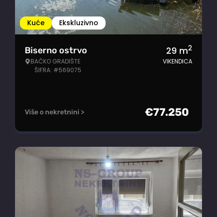
Kuće
Ekskluzivno
2
29
m
Biserno ostrvo
BAČKO GRADIŠTE
VIKENDICA
ŠIFRA: #569075
€
77.250
Više o nekretnini >