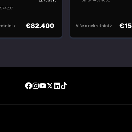
ZEMLJIŠTE
ŠIFRA: #574082
#574237
€
82.400
€
15
retnini >
Više o nekretnini >