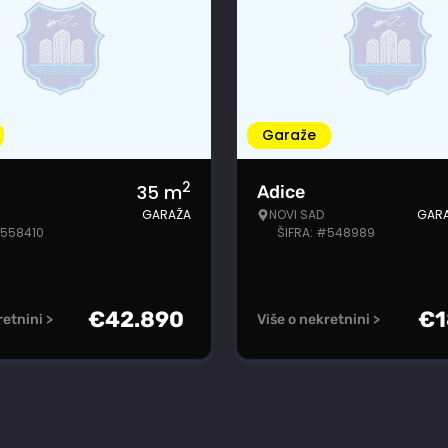
Garaže
2
35
m
Adice
GARAŽA
NOVI SAD
GAR
#558410
ŠIFRA: #548989
€
42.890
€
1
retnini >
Više o nekretnini >