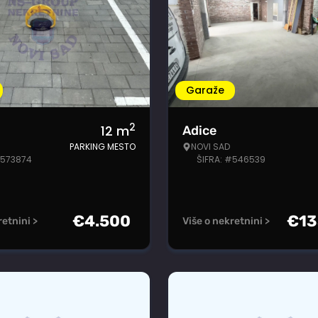
Garaže
2
12
m
Adice
PARKING MESTO
NOVI SAD
#573874
ŠIFRA: #546539
€
4.500
€
13
retnini >
Više o nekretnini >