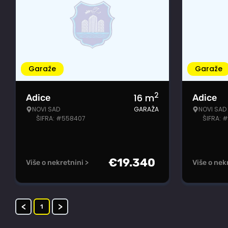
Garaže
Garaže
2
16
m
Adice
Adice
NOVI SAD
GARAŽA
NOVI SAD
ŠIFRA: #558407
ŠIFRA: 
€
19.340
Više o nekretnini >
Više o nek
<
>
1