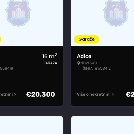
Garaže
2
16
m
Adice
GARAŽA
NOVI SAD
#558419
ŠIFRA: #558412
€
20.300
€
retnini >
Više o nekretnini >