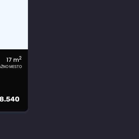
2
17
m
AŽNO MESTO
8.540