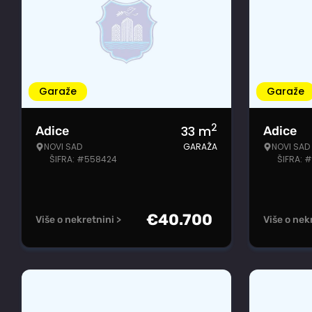
Garaže
Garaže
2
33
m
Adice
Adice
NOVI SAD
GARAŽA
NOVI SAD
ŠIFRA: #558424
ŠIFRA: 
€
40.700
Više o nekretnini >
Više o nek