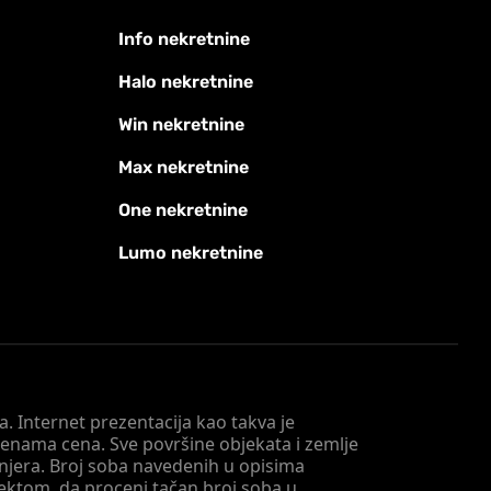
Info nekretnine
Halo nekretnine
Win nekretnine
Max nekretnine
One nekretnine
Lumo nekretnine
. Internet prezentacija kao takva je
menama cena. Sve površine objekata i zemlje
injera. Broj soba navedenih u opisima
tektom, da proceni tačan broj soba u