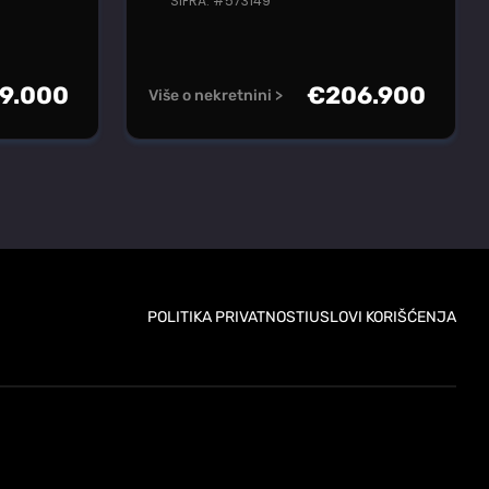
ŠIFRA: #573149
9.000
€
206.900
Više o nekretnini >
POLITIKA PRIVATNOSTI
USLOVI KORIŠĆENJA