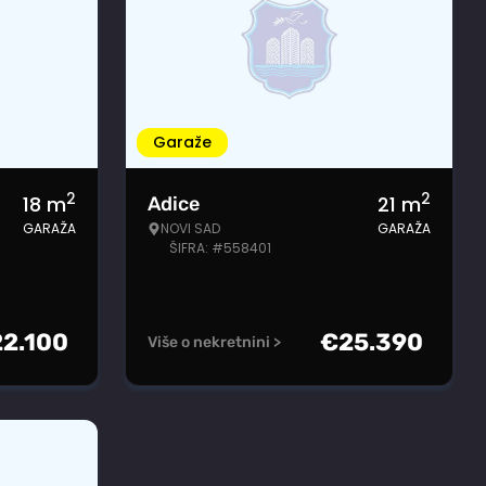
Garaže
2
2
18
m
21
m
Adice
GARAŽA
NOVI SAD
GARAŽA
ŠIFRA: #558401
22.100
€
25.390
Više o nekretnini >