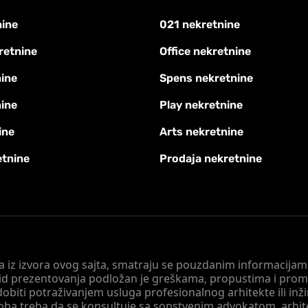
nine
021 nekretnine
retnine
Office nekretnine
ine
Spens nekretnine
nine
Play nekretnine
ine
Arts nekretnine
etnine
Prodaja nekretnine
 a iz izvora ovog sajta, smatraju se pouzdanim informacijama
v vid prezentovanja podložan je greškama, propustima i pro
obiti potraživanjem usluga profesionalnog arhitekte ili inž
soba treba da se konsultuje sa sopstvenim advokatom, arhi