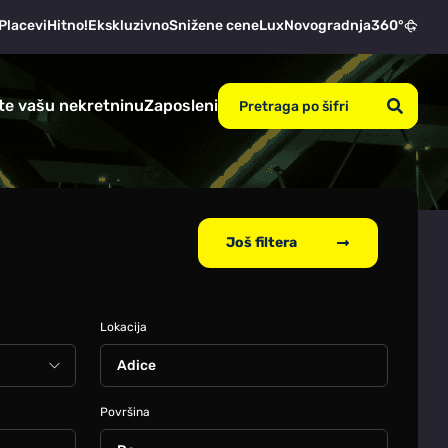
Placevi
Hitno!
Ekskluzivno
Snižene cene
Lux
Novogradnja
360°
te vašu nekretninu
Zaposleni
Još filtera
Lokacija
Adice
Površina