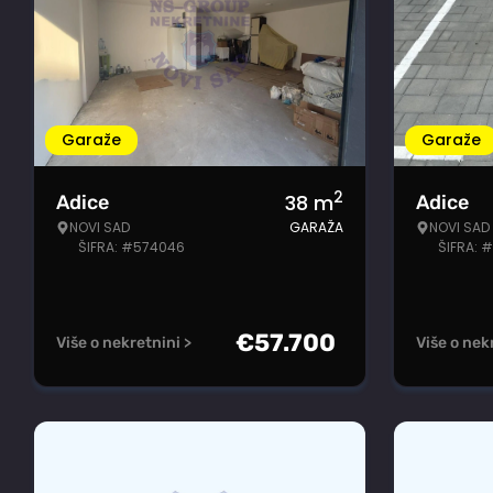
Garaže
Garaže
2
38
m
Adice
Adice
NOVI SAD
GARAŽA
NOVI SAD
ŠIFRA: #574046
ŠIFRA: 
€
57.700
Više o nekretnini >
Više o nek