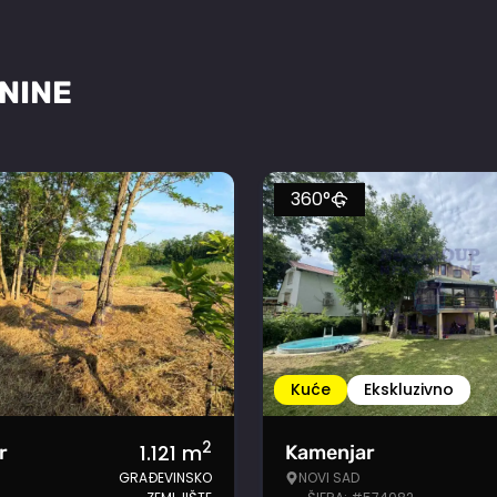
NINE
360°
Kuće
Ekskluzivno
2
1.121
m
r
Kamenjar
GRAĐEVINSKO
NOVI SAD