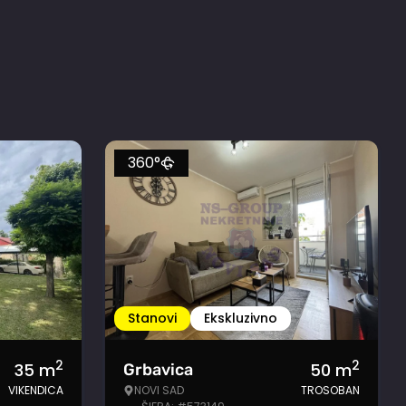
360°
Stanovi
Ekskluzivno
2
2
35
m
50
m
Grbavica
VIKENDICA
NOVI SAD
TROSOBAN