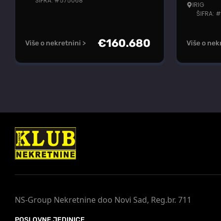
ŠIFRA: #575068
IRIG
ŠIFRA: 
€
160.680
Više o nekretnini >
Više o nek
NS-Group Nekretnine doo Novi Sad, Reg.br. 711
POSLOVNE JEDINICE