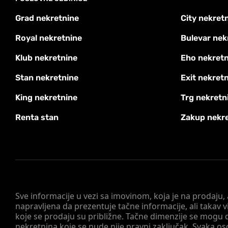
Grad nekretnine
City nekret
Royal nekretnine
Bulevar nek
Klub nekretnine
Eho nekretn
Stan nekretnine
Exit nekret
King nekretnine
Trg nekretn
Renta stan
Zakup nekr
Sve informacije u vezi sa imovinom, koja je na prodaju,
napravljena da prezentuje tačne informacije, ali taka
koje se prodaju su približne. Tačne dimenzije se mogu d
nekretnina koje se nude nije pravni zaključak. Svaka o