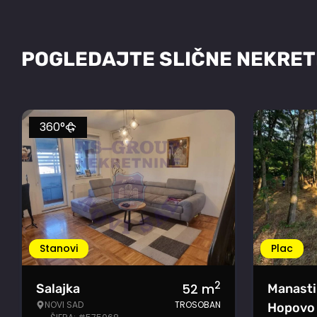
POGLEDAJTE SLIČNE NEKRET
360°
Stanovi
Plac
2
52
m
Salajka
Manasti
NOVI SAD
TROSOBAN
Hopovo