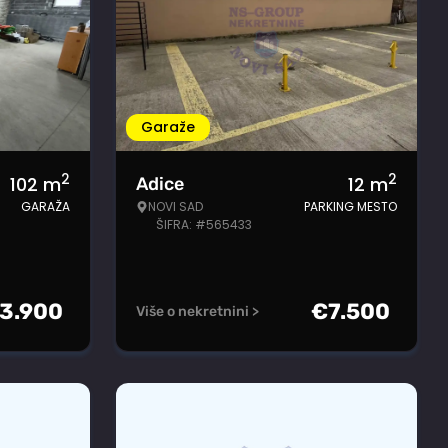
Garaže
2
2
102
m
12
m
Adice
GARAŽA
NOVI SAD
PARKING MESTO
ŠIFRA: #565433
3.900
€
7.500
Više o nekretnini >