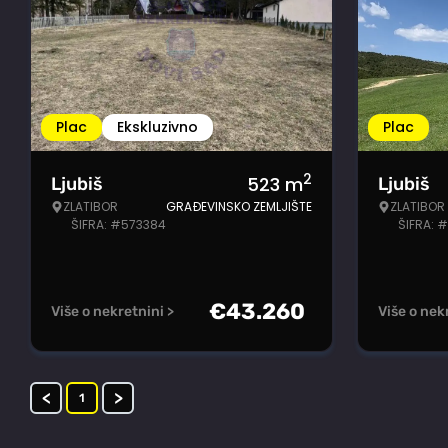
Plac
Ekskluzivno
Plac
2
523
m
Ljubiš
Ljubiš
ZLATIBOR
GRAĐEVINSKO ZEMLJIŠTE
ZLATIBOR
ŠIFRA: #573384
ŠIFRA: 
€
43.260
Više o nekretnini >
Više o nek
<
>
1