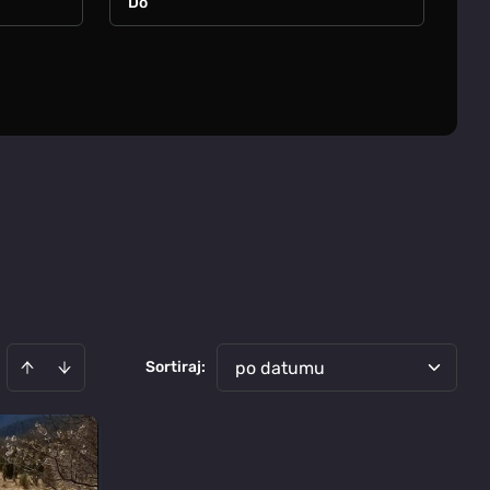
Sortiraj
:
po datumu