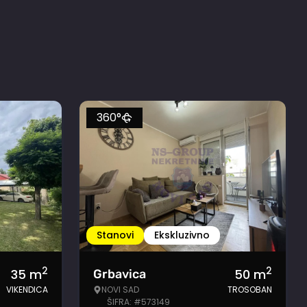
360°
Stanovi
Ekskluzivno
2
2
35
m
50
m
Grbavica
VIKENDICA
NOVI SAD
TROSOBAN
ŠIFRA: #573149