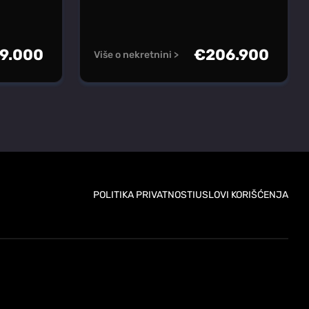
9.000
€
206.900
Više o nekretnini >
POLITIKA PRIVATNOSTI
USLOVI KORIŠĆENJA