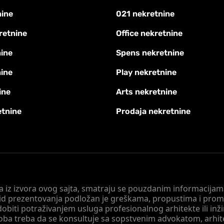
nine
021 nekretnine
retnine
Office nekretnine
ine
Spens nekretnine
nine
Play nekretnine
ine
Arts nekretnine
etnine
Prodaja nekretnine
 a iz izvora ovog sajta, smatraju se pouzdanim informacijama
v vid prezentovanja podložan je greškama, propustima i pro
obiti potraživanjem usluga profesionalnog arhitekte ili inž
soba treba da se konsultuje sa sopstvenim advokatom, arhi