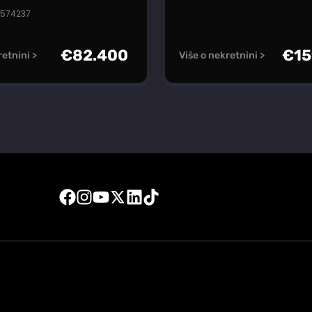
#574237
€
82.400
€
15
retnini >
Više o nekretnini >