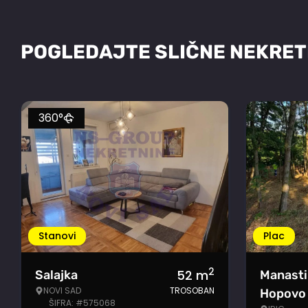
POGLEDAJTE SLIČNE NEKRET
360°
Stanovi
Plac
2
52
m
Salajka
Manasti
NOVI SAD
TROSOBAN
Hopovo
ŠIFRA: #575068