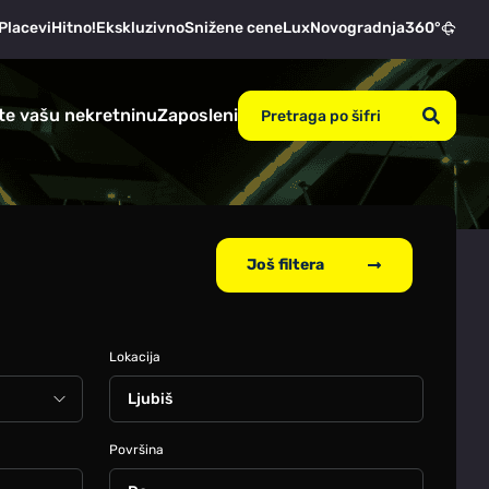
Placevi
Hitno!
Ekskluzivno
Snižene cene
Lux
Novogradnja
360°
te vašu nekretninu
Zaposleni
Još filtera
Lokacija
Ljubiš
Površina