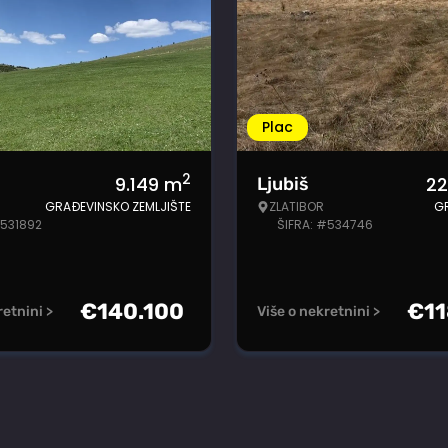
Plac
2
9.149
m
22
Ljubiš
GRAĐEVINSKO ZEMLJIŠTE
ZLATIBOR
G
#531892
ŠIFRA: #534746
€
140.100
€
1
retnini >
Više o nekretnini >