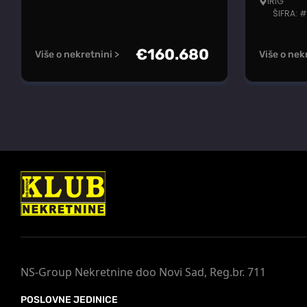
IRIG
ŠIFRA: 
€
160.680
Više o nekretnini >
Više o nek
NS-Group Nekretnine doo Novi Sad, Reg.br. 711
POSLOVNE JEDINICE