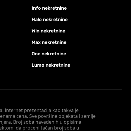
Info nekretnine
Halo nekretnine
Win nekretnine
Max nekretnine
One nekretnine
Lumo nekretnine
. Internet prezentacija kao takva je
menama cena. Sve površine objekata i zemlje
injera. Broj soba navedenih u opisima
tektom, da proceni tačan broj soba u