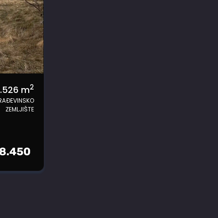
2
.526
m
RAĐEVINSKO
ZEMLJIŠTE
18.450