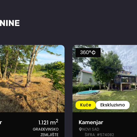
NINE
360°
Kuće
Ekskluzivno
2
1.121
m
r
Kamenjar
GRAĐEVINSKO
NOVI SAD
ZEMLJIŠTE
ŠIFRA: #574082