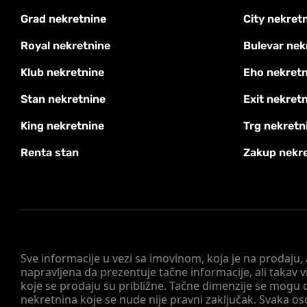
Grad nekretnine
City nekret
Royal nekretnine
Bulevar nek
Klub nekretnine
Eho nekretn
Stan nekretnine
Exit nekret
King nekretnine
Trg nekretn
Renta stan
Zakup nekr
Sve informacije u vezi sa imovinom, koja je na prodaju,
napravljena da prezentuje tačne informacije, ali taka
koje se prodaju su približne. Tačne dimenzije se mogu d
nekretnina koje se nude nije pravni zaključak. Svaka o