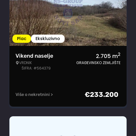
Plac
Ekskluzivno
2
2.705
m
Vikend naselje
VRDNIK
GRAĐEVINSKO ZEMLJIŠTE
ŠIFRA: #564379
€
233.200
Više o nekretnini >