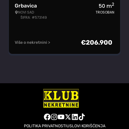
2
50
m
Grbavica
NOVI SAD
TROSOBAN
ŠIFRA: #573149
€
206.900
Više o nekretnini >
POLITIKA PRIVATNOSTI
USLOVI KORIŠĆENJA