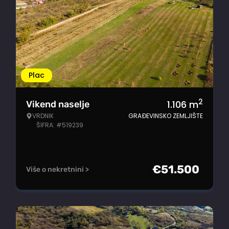
Plac
2
1.106
m
Vikend naselje
VRDNIK
GRAĐEVINSKO ZEMLJIŠTE
ŠIFRA: #519239
€
51.500
Više o nekretnini >