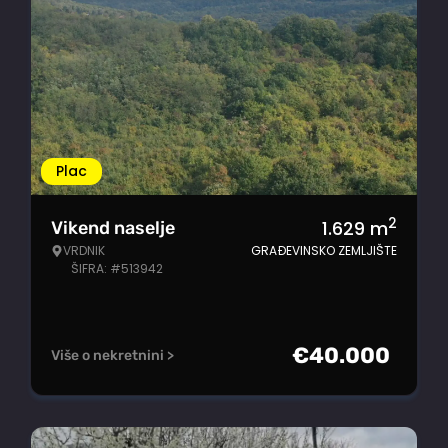
Plac
2
1.629
m
Vikend naselje
VRDNIK
GRAĐEVINSKO ZEMLJIŠTE
ŠIFRA: #513942
€
40.000
Više o nekretnini >