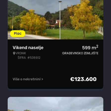
Plac
2
599
m
Vikend naselje
VRDNIK
GRAĐEVINSKO ZEMLJIŠTE
ŠIFRA: #536912
€
123.600
Više o nekretnini >