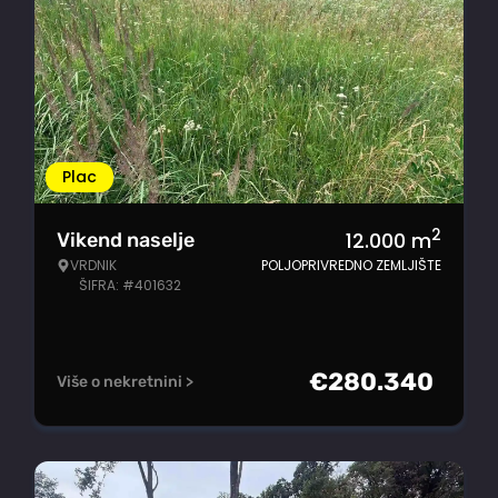
Plac
2
12.000
m
Vikend naselje
VRDNIK
POLJOPRIVREDNO ZEMLJIŠTE
ŠIFRA: #401632
€
280.340
Više o nekretnini >