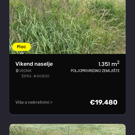
Plac
2
1.351
m
Vikend naselje
VRDNIK
POLJOPRIVREDNO ZEMLJIŠTE
ŠIFRA: #401630
€
19.480
Više o nekretnini >