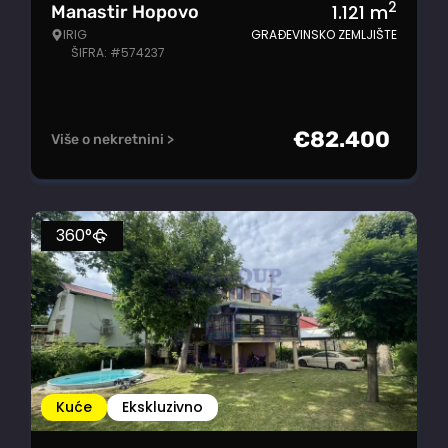
2
1.121
m
Manastir Hopovo
IRIG
GRAĐEVINSKO ZEMLJIŠTE
ŠIFRA: #574237
€
82.400
Više o nekretnini >
360°
Kuće
Ekskluzivno