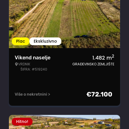
Plac
Ekskluzivno
2
1.482
m
Vikend naselje
VRDNIK
GRAĐEVINSKO ZEMLJIŠTE
ŠIFRA: #519240
€
72.100
Više o nekretnini >
Hitno!