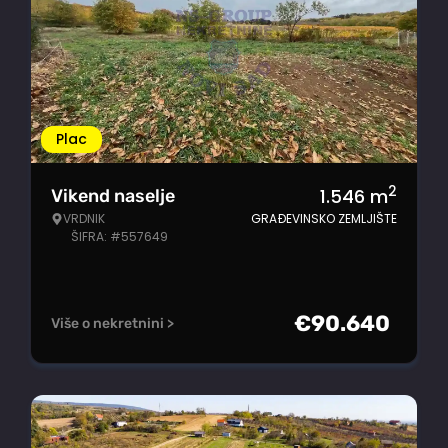
Plac
2
1.546
m
Vikend naselje
VRDNIK
GRAĐEVINSKO ZEMLJIŠTE
ŠIFRA: #557649
€
90.640
Više o nekretnini >