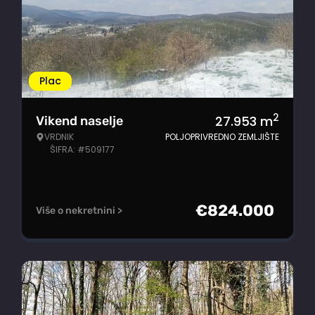
Plac
2
27.953
m
Vikend naselje
VRDNIK
POLJOPRIVREDNO ZEMLJIŠTE
ŠIFRA: #509177
€
824.000
Više o nekretnini >