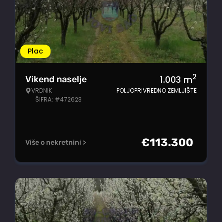
Plac
2
1.003
m
Vikend naselje
VRDNIK
POLJOPRIVREDNO ZEMLJIŠTE
ŠIFRA: #472623
€
113.300
Više o nekretnini >