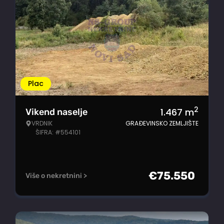
Plac
2
1.467
m
Vikend naselje
VRDNIK
GRAĐEVINSKO ZEMLJIŠTE
ŠIFRA: #554101
€
75.550
Više o nekretnini >