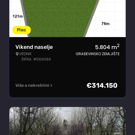
Plac
2
5.804
m
Vikend naselje
VRDNIK
GRAĐEVINSKO ZEMLJIŠTE
ŠIFRA: #569084
€
314.150
Više o nekretnini >