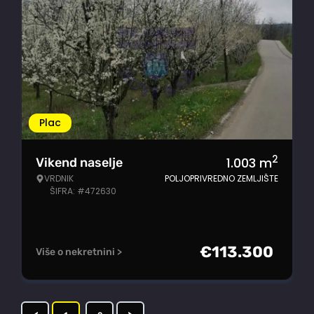
Plac
2
1.003
m
Vikend naselje
VRDNIK
POLJOPRIVREDNO ZEMLJIŠTE
ŠIFRA: #472630
€
113.300
Više o nekretnini >