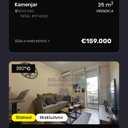
2
35
m
Kamenjar
NOVI SAD
VIKENDICA
ŠIFRA: #574082
€
159.000
Više o nekretnini >
360°
Stanovi
Ekskluzivno