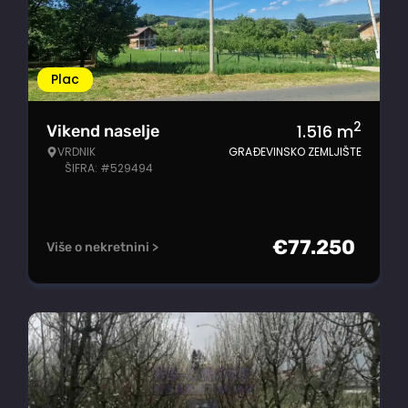
Plac
2
1.516
m
Vikend naselje
VRDNIK
GRAĐEVINSKO ZEMLJIŠTE
ŠIFRA: #529494
€
77.250
Više o nekretnini >