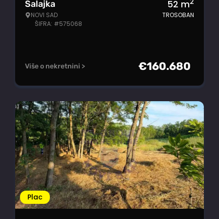
2
52
m
Salajka
NOVI SAD
TROSOBAN
ŠIFRA: #575068
€
160.680
Više o nekretnini >
Plac