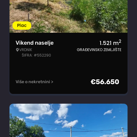
Plac
2
1.521
m
Vikend naselje
VRDNIK
GRAĐEVINSKO ZEMLJIŠTE
ŠIFRA: #552290
€
56.650
Više o nekretnini >