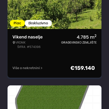
Plac
Ekskluzivno
2
4.785
m
Vikend naselje
VRDNIK
GRAĐEVINSKO ZEMLJIŠTE
ŠIFRA: #574396
€
159.140
Više o nekretnini >