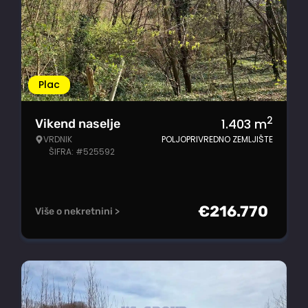
Plac
2
1.403
m
Vikend naselje
VRDNIK
POLJOPRIVREDNO ZEMLJIŠTE
ŠIFRA: #525592
€
216.770
Više o nekretnini >