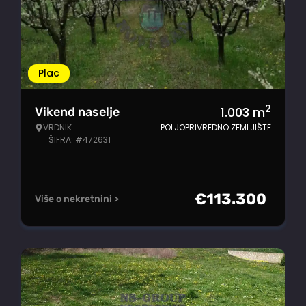
Plac
2
1.003
m
Vikend naselje
VRDNIK
POLJOPRIVREDNO ZEMLJIŠTE
ŠIFRA: #472631
€
113.300
Više o nekretnini >