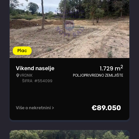
Plac
2
1.729
m
Vikend naselje
VRDNIK
POLJOPRIVREDNO ZEMLJIŠTE
ŠIFRA: #554099
€
89.050
Više o nekretnini >