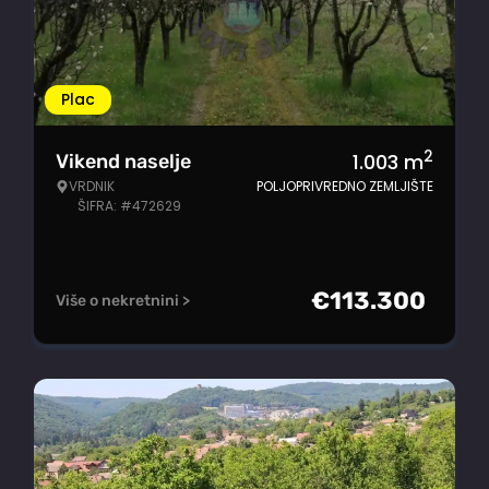
Plac
2
1.003
m
Vikend naselje
VRDNIK
POLJOPRIVREDNO ZEMLJIŠTE
ŠIFRA: #472629
€
113.300
Više o nekretnini >