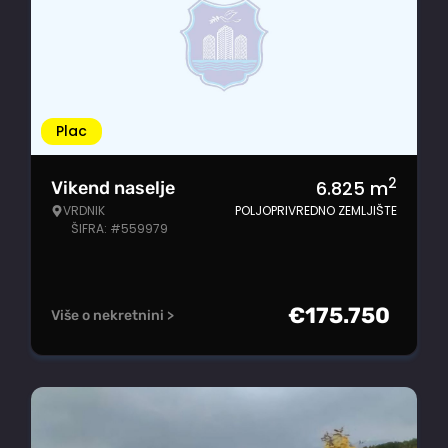
Plac
2
6.825
m
Vikend naselje
VRDNIK
POLJOPRIVREDNO ZEMLJIŠTE
ŠIFRA: #559979
€
175.750
Više o nekretnini >