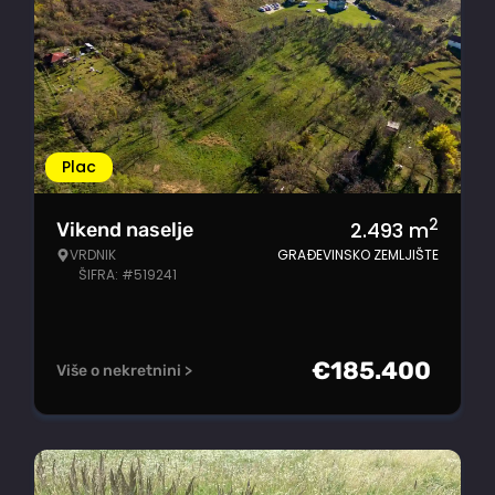
Plac
2
2.493
m
Vikend naselje
VRDNIK
GRAĐEVINSKO ZEMLJIŠTE
ŠIFRA: #519241
€
185.400
Više o nekretnini >