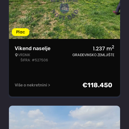
Plac
2
1.237
m
Vikend naselje
VRDNIK
GRAĐEVINSKO ZEMLJIŠTE
ŠIFRA: #527506
€
118.450
Više o nekretnini >