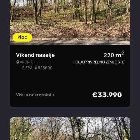
Plac
2
220
m
Vikend naselje
VRDNIK
POLJOPRIVREDNO ZEMLJIŠTE
ŠIFRA: #525600
€
33.990
Više o nekretnini >