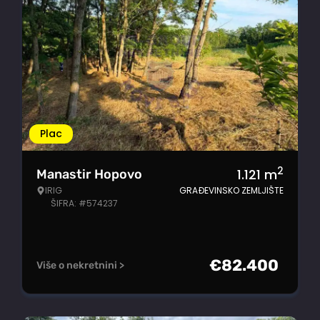
Plac
2
1.121
m
Manastir Hopovo
IRIG
GRAĐEVINSKO ZEMLJIŠTE
ŠIFRA: #574237
€
82.400
Više o nekretnini >