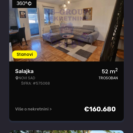
360°
Stanovi
2
52
m
Salajka
NOVI SAD
TROSOBAN
ŠIFRA: #575068
€
160.680
Više o nekretnini >