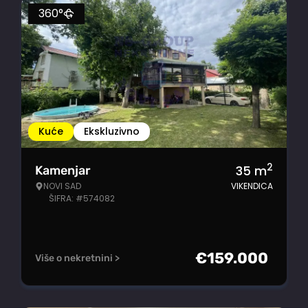
360°
Kuće
Ekskluzivno
2
35
m
Kamenjar
NOVI SAD
VIKENDICA
ŠIFRA: #574082
€
159.000
Više o nekretnini >