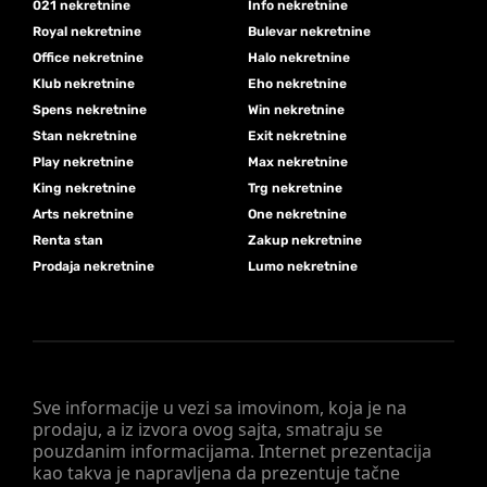
021 nekretnine
Info nekretnine
Royal nekretnine
Bulevar nekretnine
Office nekretnine
Halo nekretnine
Klub nekretnine
Eho nekretnine
Spens nekretnine
Win nekretnine
Stan nekretnine
Exit nekretnine
Play nekretnine
Max nekretnine
King nekretnine
Trg nekretnine
Arts nekretnine
One nekretnine
Renta stan
Zakup nekretnine
Prodaja nekretnine
Lumo nekretnine
Sve informacije u vezi sa imovinom, koja je na
prodaju, a iz izvora ovog sajta, smatraju se
pouzdanim informacijama. Internet prezentacija
kao takva je napravljena da prezentuje tačne