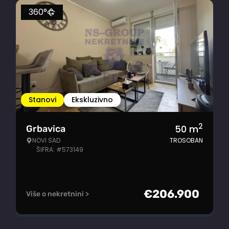
360°
Stanovi
Ekskluzivno
2
50
m
Grbavica
NOVI SAD
TROSOBAN
ŠIFRA: #573149
€
206.900
Više o nekretnini >