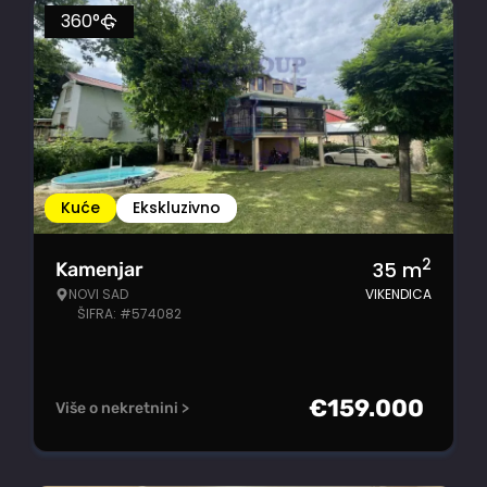
360°
Kuće
Ekskluzivno
2
35
m
Kamenjar
NOVI SAD
VIKENDICA
ŠIFRA: #574082
€
159.000
Više o nekretnini >