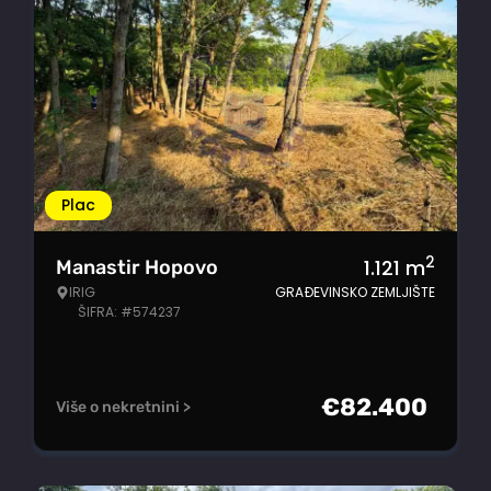
Plac
2
1.121
m
Manastir Hopovo
IRIG
GRAĐEVINSKO ZEMLJIŠTE
ŠIFRA: #574237
€
82.400
Više o nekretnini >