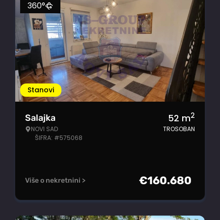
360°
Stanovi
2
52
m
Salajka
NOVI SAD
TROSOBAN
ŠIFRA: #575068
€
160.680
Više o nekretnini >