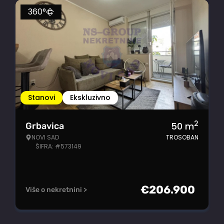
360°
Stanovi
Ekskluzivno
2
50
m
Grbavica
NOVI SAD
TROSOBAN
ŠIFRA: #573149
€
206.900
Više o nekretnini >