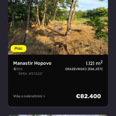
Plac
2
1.121
m
Manastir Hopovo
IRIG
GRAĐEVINSKO ZEMLJIŠTE
ŠIFRA: #574237
€
82.400
Više o nekretnini >