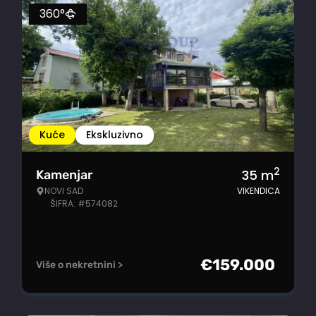
360°
Kuće
Ekskluzivno
2
35
m
Kamenjar
NOVI SAD
VIKENDICA
ŠIFRA: #574082
€
159.000
Više o nekretnini >