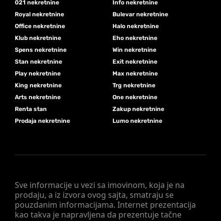
021 nekretnine
Info nekretnine
Royal nekretnine
Bulevar nekretnine
Office nekretnine
Halo nekretnine
Klub nekretnine
Eho nekretnine
Spens nekretnine
Win nekretnine
Stan nekretnine
Exit nekretnine
Play nekretnine
Max nekretnine
King nekretnine
Trg nekretnine
Arts nekretnine
One nekretnine
Renta stan
Zakup nekretnine
Prodaja nekretnine
Lumo nekretnine
Sve informacije u vezi sa imovinom, koja je na
prodaju, a iz izvora ovog sajta, smatraju se
pouzdanim informacijama. Internet prezentacija
kao takva je napravljena da prezentuje tačne