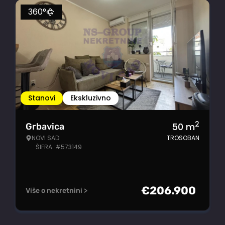
360°
Stanovi
Ekskluzivno
2
50
m
Grbavica
NOVI SAD
TROSOBAN
ŠIFRA: #573149
€
206.900
Više o nekretnini >