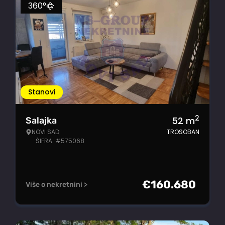
360°
Stanovi
2
52
m
Salajka
NOVI SAD
TROSOBAN
ŠIFRA: #575068
€
160.680
Više o nekretnini >