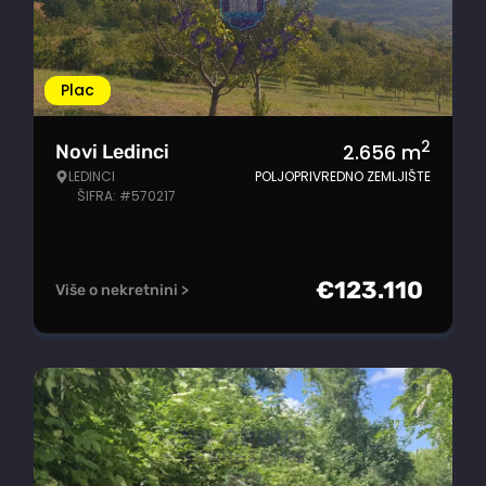
Plac
2
2.656
m
Novi Ledinci
LEDINCI
POLJOPRIVREDNO ZEMLJIŠTE
ŠIFRA: #570217
€
123.110
Više o nekretnini >