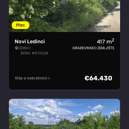
Plac
2
417
m
Novi Ledinci
LEDINCI
GRAĐEVINSKO ZEMLJIŠTE
ŠIFRA: #570028
€
64.430
Više o nekretnini >