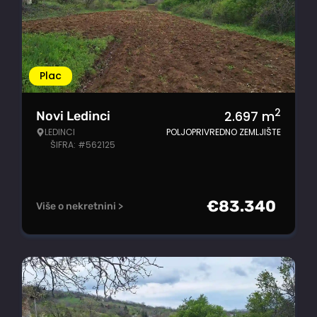
Plac
2
2.697
m
Novi Ledinci
LEDINCI
POLJOPRIVREDNO ZEMLJIŠTE
ŠIFRA: #562125
€
83.340
Više o nekretnini >