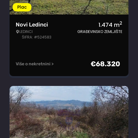
Plac
2
1.474
m
Novi Ledinci
LEDINCI
GRAĐEVINSKO ZEMLJIŠTE
ŠIFRA: #524583
€
68.320
Više o nekretnini >