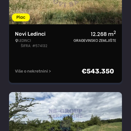
Plac
2
12.268
m
Novi Ledinci
LEDINCI
GRAĐEVINSKO ZEMLJIŠTE
ŠIFRA: #574132
€
543.350
Više o nekretnini >