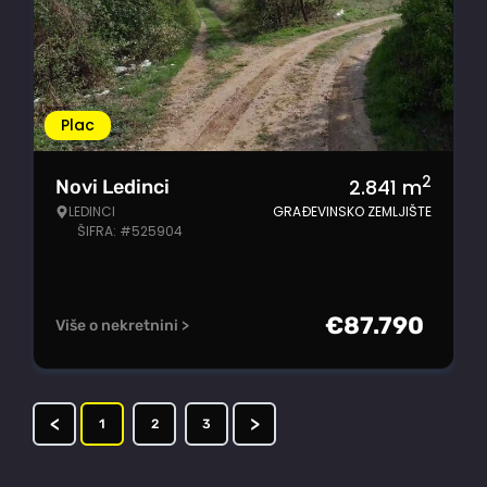
Plac
2
2.841
m
Novi Ledinci
LEDINCI
GRAĐEVINSKO ZEMLJIŠTE
ŠIFRA: #525904
€
87.790
Više o nekretnini >
<
>
1
2
3