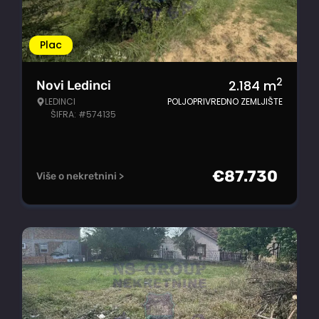
Plac
2
2.184
m
Novi Ledinci
LEDINCI
POLJOPRIVREDNO ZEMLJIŠTE
ŠIFRA: #574135
€
87.730
Više o nekretnini >