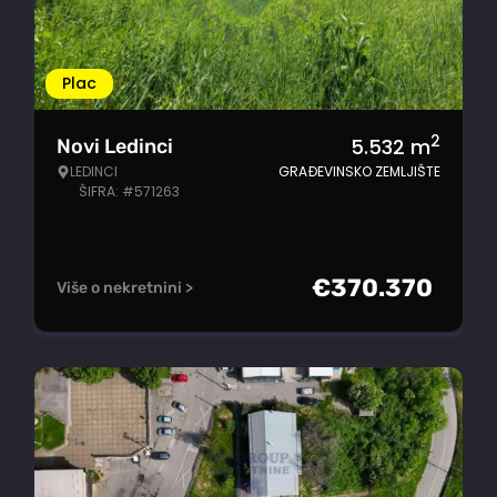
Plac
2
5.532
m
Novi Ledinci
LEDINCI
GRAĐEVINSKO ZEMLJIŠTE
ŠIFRA: #571263
€
370.370
Više o nekretnini >