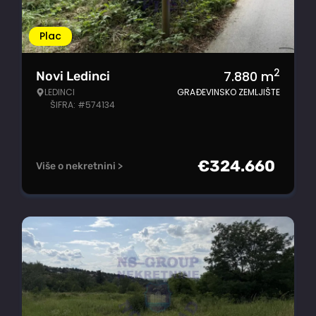
Plac
2
7.880
m
Novi Ledinci
LEDINCI
GRAĐEVINSKO ZEMLJIŠTE
ŠIFRA: #574134
€
324.660
Više o nekretnini >