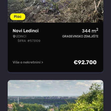
Plac
2
344
m
Novi Ledinci
LEDINCI
GRAĐEVINSKO ZEMLJIŠTE
ŠIFRA: #573109
€
92.700
Više o nekretnini >