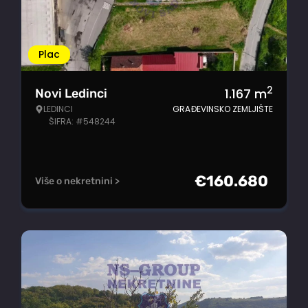
Plac
2
1.167
m
Novi Ledinci
LEDINCI
GRAĐEVINSKO ZEMLJIŠTE
ŠIFRA: #548244
€
160.680
Više o nekretnini >