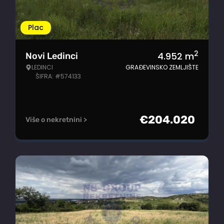
Plac
2
4.952
m
Novi Ledinci
LEDINCI
GRAĐEVINSKO ZEMLJIŠTE
ŠIFRA: #574133
€
204.020
Više o nekretnini >