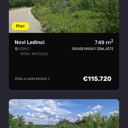
Plac
2
749
m
Novi Ledinci
LEDINCI
GRAĐEVINSKO ZEMLJIŠTE
ŠIFRA: #570026
€
115.720
Više o nekretnini >