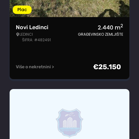
Plac
2
2.440
m
Novi Ledinci
LEDINCI
GRAĐEVINSKO ZEMLJIŠTE
ŠIFRA: #482491
€
25.150
Više o nekretnini >