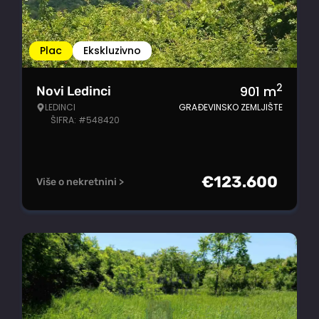
Plac
Ekskluzivno
2
901
m
Novi Ledinci
LEDINCI
GRAĐEVINSKO ZEMLJIŠTE
ŠIFRA: #548420
€
123.600
Više o nekretnini >