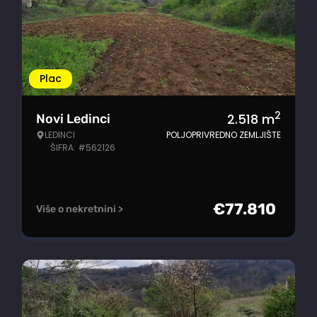
Plac
2
2.518
m
Novi Ledinci
LEDINCI
POLJOPRIVREDNO ZEMLJIŠTE
ŠIFRA: #562126
€
77.810
Više o nekretnini >