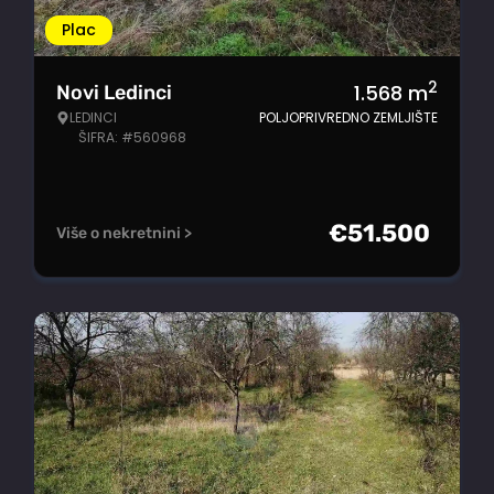
Plac
2
1.568
m
Novi Ledinci
LEDINCI
POLJOPRIVREDNO ZEMLJIŠTE
ŠIFRA: #560968
€
51.500
Više o nekretnini >