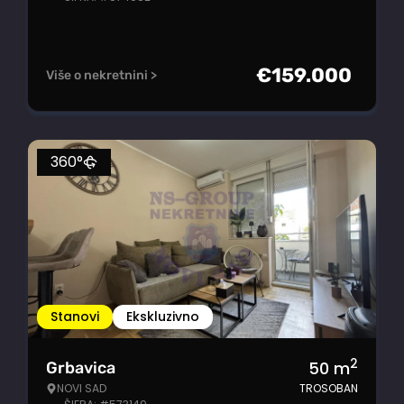
€
159.000
Više o nekretnini >
360°
Stanovi
Ekskluzivno
2
50
m
Grbavica
NOVI SAD
TROSOBAN