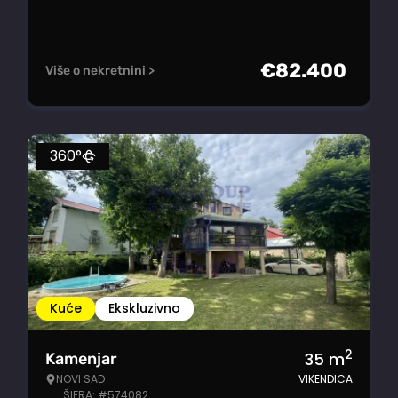
€
82.400
Više o nekretnini >
360°
Kuće
Ekskluzivno
2
35
m
Kamenjar
NOVI SAD
VIKENDICA
ŠIFRA: #574082