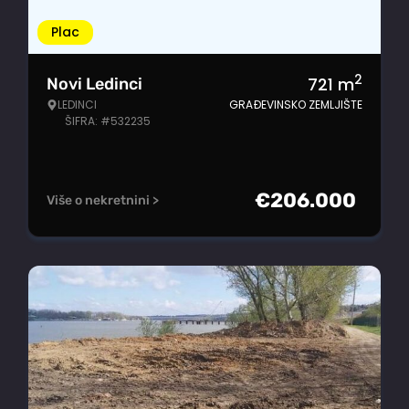
Plac
2
721
m
Novi Ledinci
LEDINCI
GRAĐEVINSKO ZEMLJIŠTE
ŠIFRA: #532235
€
206.000
Više o nekretnini >