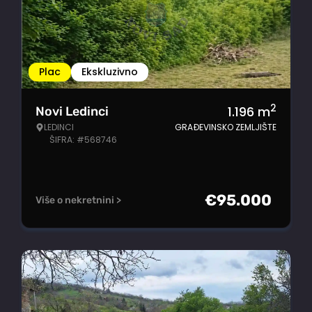
Plac
Ekskluzivno
2
1.196
m
Novi Ledinci
LEDINCI
GRAĐEVINSKO ZEMLJIŠTE
ŠIFRA: #568746
€
95.000
Više o nekretnini >