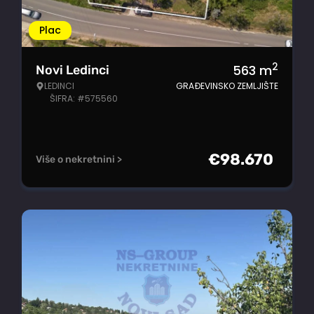
Plac
2
563
m
Novi Ledinci
LEDINCI
GRAĐEVINSKO ZEMLJIŠTE
ŠIFRA: #575560
€
98.670
Više o nekretnini >