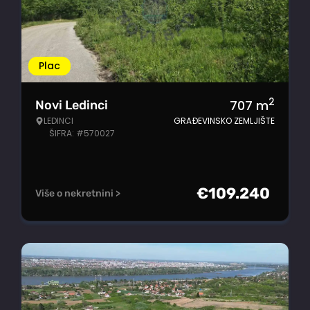
Plac
2
707
m
Novi Ledinci
LEDINCI
GRAĐEVINSKO ZEMLJIŠTE
ŠIFRA: #570027
€
109.240
Više o nekretnini >