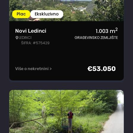
Plac
Ekskluzivno
2
1.003
m
Novi Ledinci
LEDINCI
GRAĐEVINSKO ZEMLJIŠTE
ŠIFRA: #575429
€
53.050
Više o nekretnini >