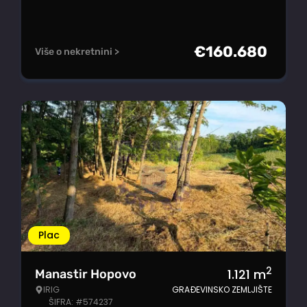
€
160.680
Više o nekretnini >
Plac
2
1.121
m
Manastir Hopovo
IRIG
GRAĐEVINSKO ZEMLJIŠTE
ŠIFRA: #574237