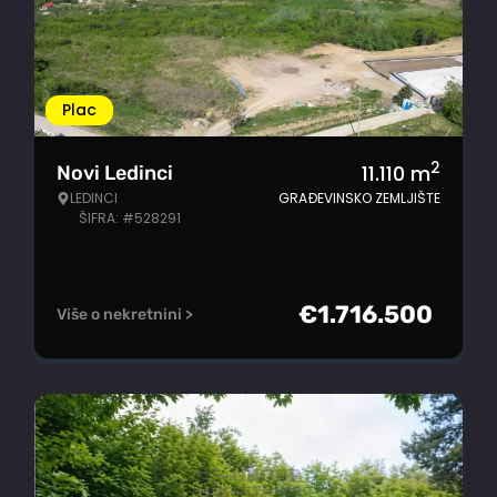
Plac
2
11.110
m
Novi Ledinci
LEDINCI
GRAĐEVINSKO ZEMLJIŠTE
ŠIFRA: #528291
€
1.716.500
Više o nekretnini >