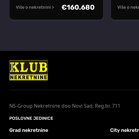
€
160.680
Više o nekretnini >
Više o nek
NS-Group Nekretnine doo Novi Sad, Reg.br. 711
POSLOVNE JEDINICE
Grad nekretnine
City nekret