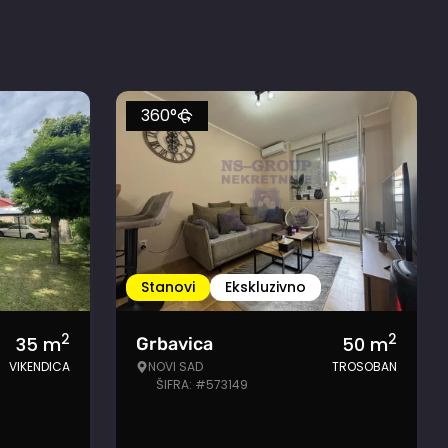
360°
Stanovi
Ekskluzivno
2
2
35
m
50
m
Grbavica
VIKENDICA
NOVI SAD
TROSOBAN
ŠIFRA: #573149