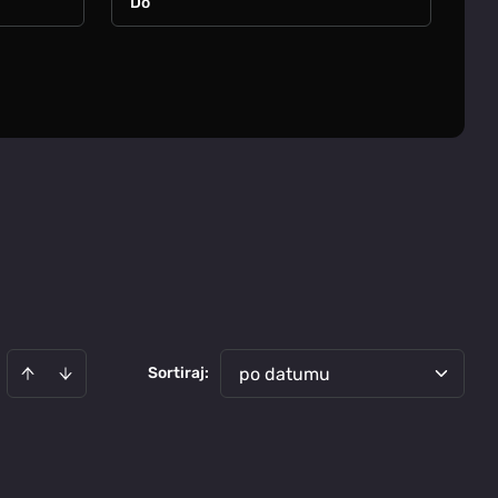
Sortiraj
:
po datumu