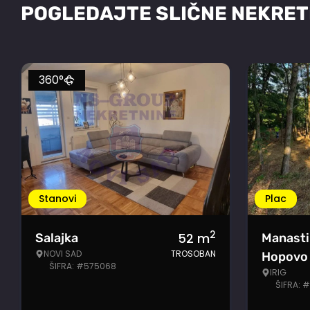
POGLEDAJTE SLIČNE NEKRET
360°
Stanovi
Plac
2
52
m
Salajka
Manasti
NOVI SAD
TROSOBAN
Hopovo
ŠIFRA: #575068
IRIG
ŠIFRA: 