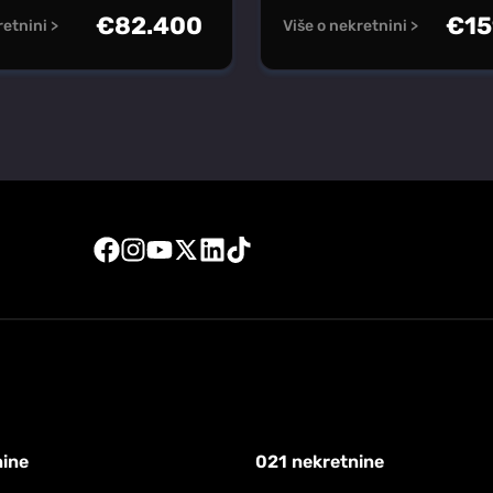
€
82.400
€
15
retnini >
Više o nekretnini >
nine
021 nekretnine