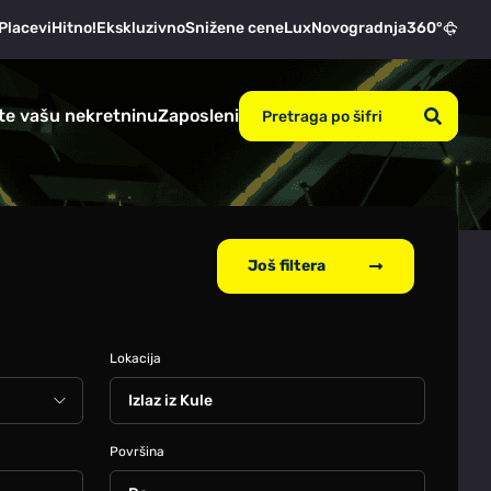
Placevi
Hitno!
Ekskluzivno
Snižene cene
Lux
Novogradnja
360°
te vašu nekretninu
Zaposleni
Još filtera
Lokacija
Izlaz iz Kule
Površina