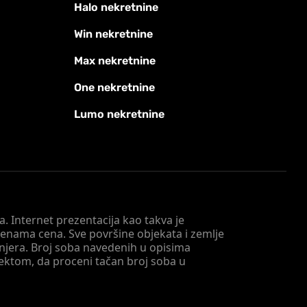
Halo nekretnine
Win nekretnine
Max nekretnine
One nekretnine
Lumo nekretnine
. Internet prezentacija kao takva je
menama cena. Sve površine objekata i zemlje
injera. Broj soba navedenih u opisima
tektom, da proceni tačan broj soba u