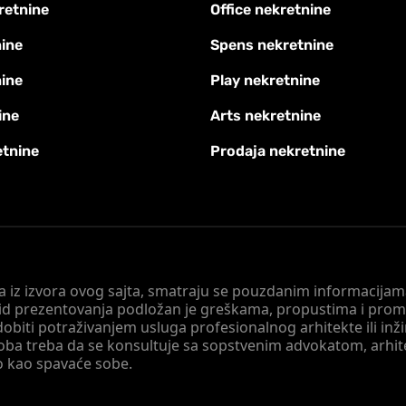
retnine
Office nekretnine
ine
Spens nekretnine
nine
Play nekretnine
ine
Arts nekretnine
etnine
Prodaja nekretnine
 a iz izvora ovog sajta, smatraju se pouzdanim informacijama
v vid prezentovanja podložan je greškama, propustima i pro
obiti potraživanjem usluga profesionalnog arhitekte ili inž
soba treba da se konsultuje sa sopstvenim advokatom, arhi
o kao spavaće sobe.