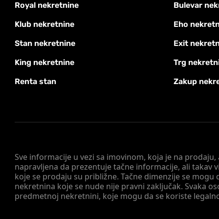
Royal nekretnine
Bulevar nek
Klub nekretnine
Eho nekretn
Stan nekretnine
Exit nekret
King nekretnine
Trg nekretn
Renta stan
Zakup nekr
Sve informacije u vezi sa imovinom, koja je na prodaju,
napravljena da prezentuje tačne informacije, ali taka
koje se prodaju su približne. Tačne dimenzije se mogu d
nekretnina koje se nude nije pravni zaključak. Svaka o
predmetnoj nekretnini, koje mogu da se koriste legaln