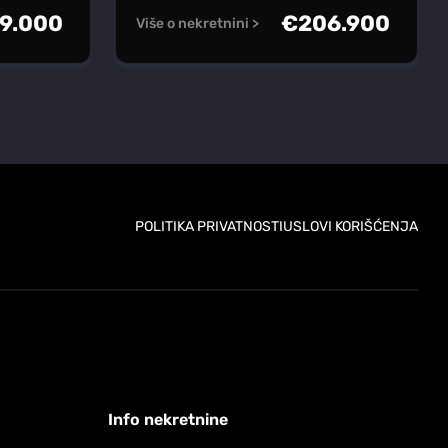
9.000
€
206.900
Više o nekretnini >
POLITIKA PRIVATNOSTI
USLOVI KORIŠĆENJA
Info nekretnine