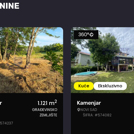
NINE
360°
Kuće
Ekskluzivno
2
1.121
m
r
Kamenjar
GRAĐEVINSKO
NOVI SAD
ZEMLJIŠTE
ŠIFRA: #574082
#574237