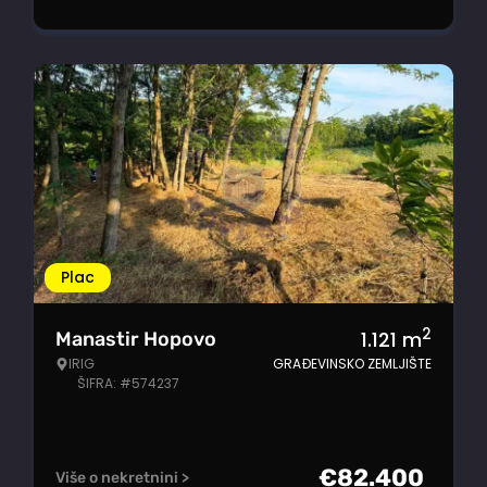
Plac
2
1.121
m
Manastir Hopovo
IRIG
GRAĐEVINSKO ZEMLJIŠTE
ŠIFRA: #574237
€
82.400
Više o nekretnini >