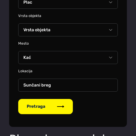
Vrsta objekta
Mesto
Lokacija
Sunčani breg
Pretraga