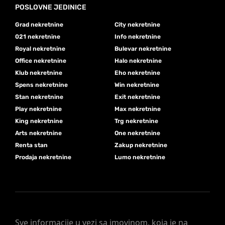
POSLOVNE JEDINICE
Grad nekretnine
City nekretnine
021 nekretnine
Info nekretnine
Royal nekretnine
Bulevar nekretnine
Office nekretnine
Halo nekretnine
Klub nekretnine
Eho nekretnine
Spens nekretnine
Win nekretnine
Stan nekretnine
Exit nekretnine
Play nekretnine
Max nekretnine
King nekretnine
Trg nekretnine
Arts nekretnine
One nekretnine
Renta stan
Zakup nekretnine
Prodaja nekretnine
Lumo nekretnine
Sve informacije u vezi sa imovinom, koja je na