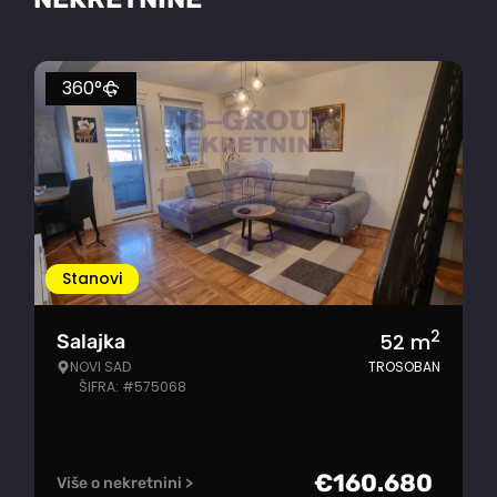
360°
Stanovi
2
52
m
Salajka
NOVI SAD
TROSOBAN
ŠIFRA: #575068
€
160.680
Više o nekretnini >