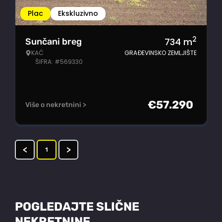
Plac
Ekskluzivno
2
734
m
Sunčani breg
KAĆ
GRAĐEVINSKO ZEMLJIŠTE
ŠIFRA: #569330
€
57.290
Više o nekretnini >
<
>
1
POGLEDAJTE SLIČNE
NEKRETNINE