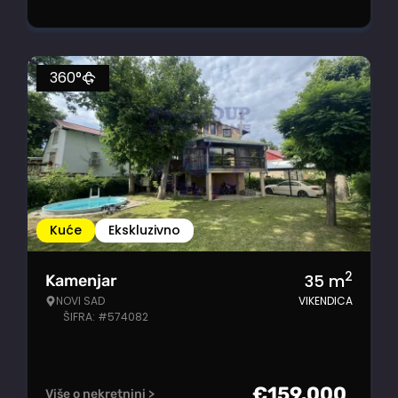
360°
Kuće
Ekskluzivno
2
35
m
Kamenjar
NOVI SAD
VIKENDICA
ŠIFRA: #574082
€
159.000
Više o nekretnini >