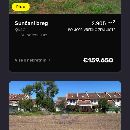
Plac
2
2.905
m
Sunčani breg
KAĆ
POLJOPRIVREDNO ZEMLJIŠTE
ŠIFRA: #530312
€
159.650
Više o nekretnini >