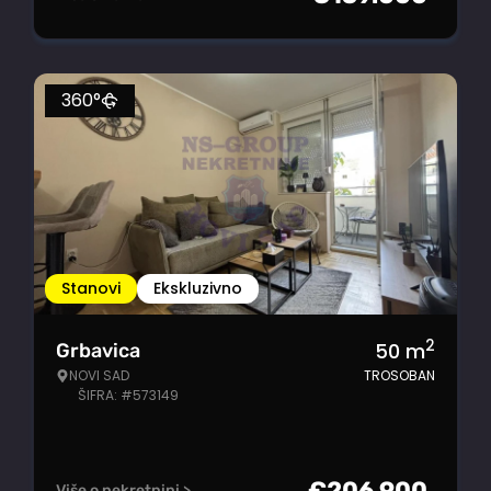
360°
Stanovi
Ekskluzivno
2
50
m
Grbavica
NOVI SAD
TROSOBAN
ŠIFRA: #573149
€
206.900
Više o nekretnini >