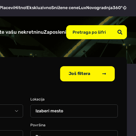
Placevi
Hitno!
Ekskluzivno
Snižene cene
Lux
Novogradnja
360°
te vašu nekretninu
Zaposleni
Još filtera
Lokacija
Izaberi mesto
Površina