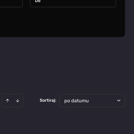
Sortiraj
:
po datumu