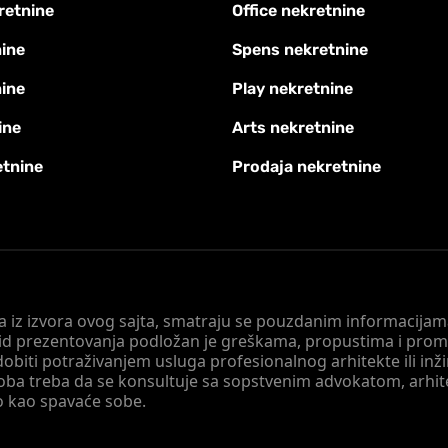
retnine
Office nekretnine
ine
Spens nekretnine
nine
Play nekretnine
ine
Arts nekretnine
etnine
Prodaja nekretnine
 a iz izvora ovog sajta, smatraju se pouzdanim informacijama
v vid prezentovanja podložan je greškama, propustima i pro
obiti potraživanjem usluga profesionalnog arhitekte ili inž
soba treba da se konsultuje sa sopstvenim advokatom, arhi
o kao spavaće sobe.