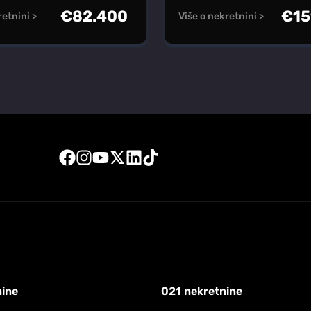
€
82.400
€
15
retnini >
Više o nekretnini >
nine
021 nekretnine