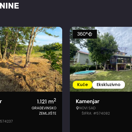
NINE
360°
Kuće
Ekskluzivno
2
1.121
m
r
Kamenjar
GRAĐEVINSKO
NOVI SAD
ZEMLJIŠTE
ŠIFRA: #574082
#574237