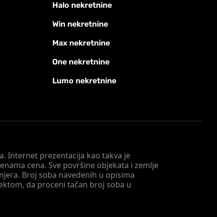
Halo nekretnine
Win nekretnine
Max nekretnine
One nekretnine
Lumo nekretnine
. Internet prezentacija kao takva je
menama cena. Sve površine objekata i zemlje
injera. Broj soba navedenih u opisima
tektom, da proceni tačan broj soba u