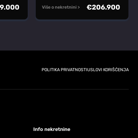
9.000
€
206.900
Više o nekretnini >
POLITIKA PRIVATNOSTI
USLOVI KORIŠĆENJA
Info nekretnine