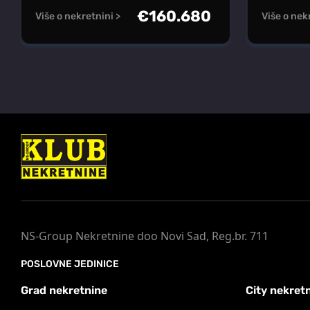
€
160.680
Više o nekretnini >
Više o nek
NS-Group Nekretnine doo Novi Sad, Reg.br. 711
POSLOVNE JEDINICE
Grad nekretnine
City nekret