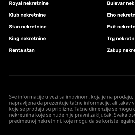
Royal nekretnine
Bulevar nek
Klub nekretnine
Eho nekretn
Stan nekretnine
Exit nekret
King nekretnine
Trg nekretn
Renta stan
Zakup nekr
Sve informacije u vezi sa imovinom, koja je na prodaju,
napravljena da prezentuje tačne informacije, ali taka
koje se prodaju su približne. Tačne dimenzije se mogu d
nekretnina koje se nude nije pravni zaključak. Svaka o
predmetnoj nekretnini, koje mogu da se koriste legaln