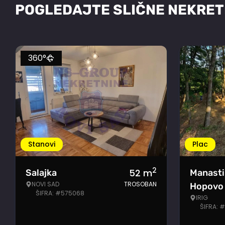
POGLEDAJTE SLIČNE NEKRET
360°
Stanovi
Plac
2
52
m
Salajka
Manasti
NOVI SAD
TROSOBAN
Hopovo
ŠIFRA: #575068
IRIG
ŠIFRA: 