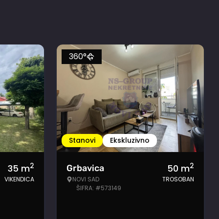
360°
Stanovi
Ekskluzivno
2
2
35
m
50
m
Grbavica
VIKENDICA
NOVI SAD
TROSOBAN
ŠIFRA: #573149