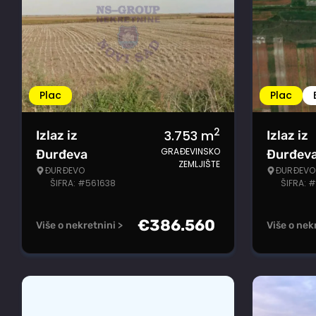
Plac
Plac
2
3.753
m
Izlaz iz
Izlaz iz
GRAĐEVINSKO
Đurđeva
Đurđev
ZEMLJIŠTE
ĐURĐEVO
ĐURĐEVO
ŠIFRA: #561638
ŠIFRA: 
€
386.560
Više o nekretnini >
Više o nek