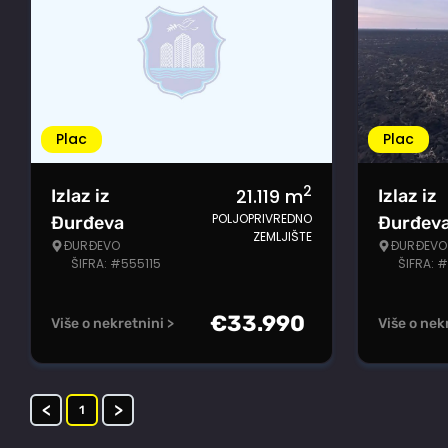
Plac
Plac
2
21.119
m
Izlaz iz
Izlaz iz
POLJOPRIVREDNO
Đurđeva
Đurđev
ZEMLJIŠTE
ĐURĐEVO
ĐURĐEVO
ŠIFRA: #555115
ŠIFRA: 
€
33.990
Više o nekretnini >
Više o nek
<
>
1