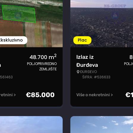
Ekskluzivno
Plac
2
48.700
m
8
Izlaz iz
POLJOPRIVREDNO
POLJ
a
Đurđeva
ZEMLJIŠTE
ĐURĐEVO
#561463
ŠIFRA: #536633
€
85.000
€
retnini >
Više o nekretnini >