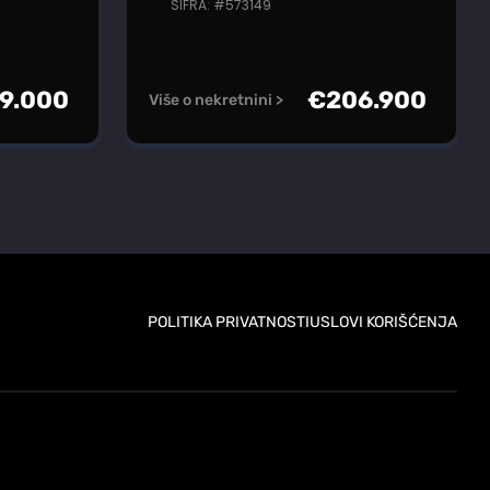
ŠIFRA: #573149
9.000
€
206.900
Više o nekretnini >
POLITIKA PRIVATNOSTI
USLOVI KORIŠĆENJA