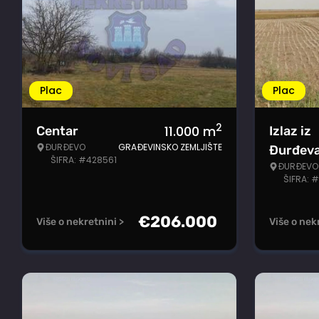
Plac
Plac
2
11.000
m
Centar
Izlaz iz
ĐURĐEVO
GRAĐEVINSKO ZEMLJIŠTE
Đurđev
ŠIFRA: #428561
ĐURĐEVO
ŠIFRA: 
€
206.000
Više o nekretnini >
Više o nek