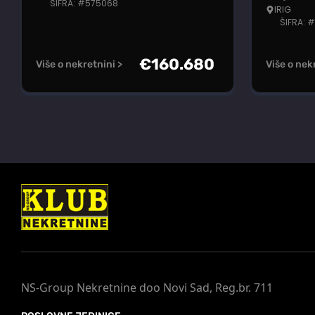
ŠIFRA: #575068
IRIG
ŠIFRA: 
€
160.680
Više o nekretnini >
Više o nek
NS-Group Nekretnine doo Novi Sad, Reg.br. 711