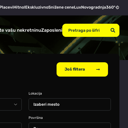
Placevi
Hitno!
Ekskluzivno
Snižene cene
Lux
Novogradnja
360°
te vašu nekretninu
Zaposleni
Još filtera
Lokacija
Izaberi mesto
Površina