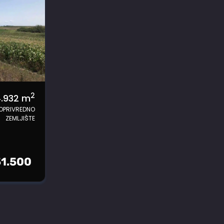
2
4.932
m
OPRIVREDNO
ZEMLJIŠTE
51.500