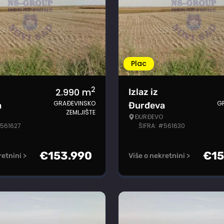
Plac
2
2.990
m
Izlaz iz
GRAĐEVINSKO
G
a
Đurđeva
ZEMLJIŠTE
ĐURĐEVO
#561627
ŠIFRA: #561630
€
153.990
€
1
retnini >
Više o nekretnini >