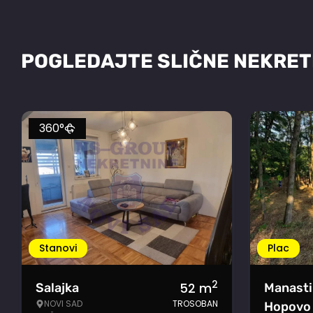
POGLEDAJTE SLIČNE NEKRET
360°
Stanovi
Plac
2
52
m
Salajka
Manasti
NOVI SAD
TROSOBAN
Hopovo