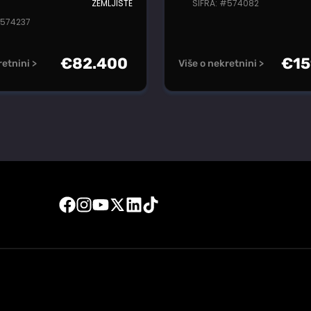
ZEMLJIŠTE
ŠIFRA: #574082
#574237
€
82.400
€
15
retnini >
Više o nekretnini >