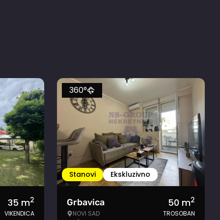
360°
Stanovi
Ekskluzivno
2
2
35
m
50
m
Grbavica
VIKENDICA
NOVI SAD
TROSOBAN