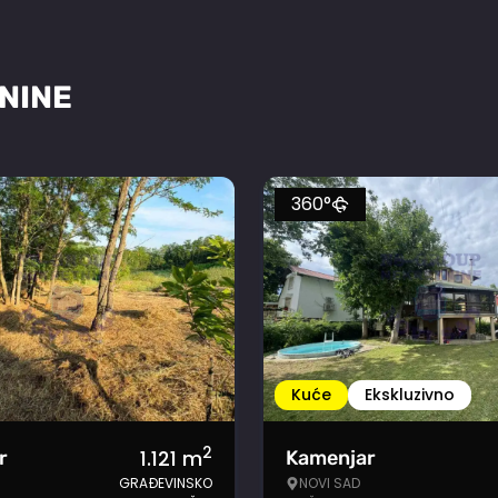
NINE
360°
Kuće
Ekskluzivno
2
1.121
m
r
Kamenjar
GRAĐEVINSKO
NOVI SAD