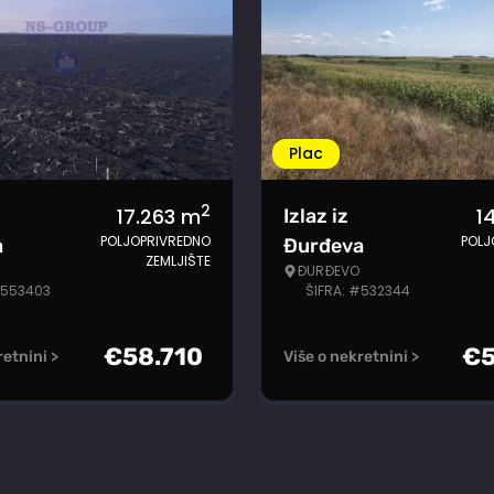
Plac
2
17.263
m
1
Izlaz iz
POLJOPRIVREDNO
POLJ
a
Đurđeva
ZEMLJIŠTE
ĐURĐEVO
#553403
ŠIFRA: #532344
€
58.710
€
retnini >
Više o nekretnini >