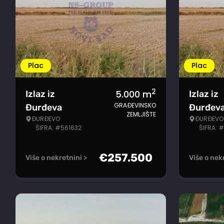
Plac
Plac
2
5.000
m
Izlaz iz
Izlaz iz
GRAĐEVINSKO
Đurđeva
Đurđev
ZEMLJIŠTE
ĐURĐEVO
ĐURĐEVO
ŠIFRA: #561632
ŠIFRA: 
€
257.500
Više o nekretnini >
Više o nek