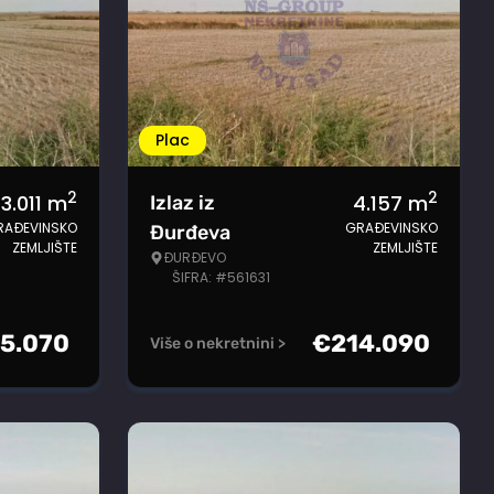
Plac
2
2
3.011
m
4.157
m
Izlaz iz
RAĐEVINSKO
GRAĐEVINSKO
Đurđeva
ZEMLJIŠTE
ZEMLJIŠTE
ĐURĐEVO
ŠIFRA: #561631
55.070
€
214.090
Više o nekretnini >