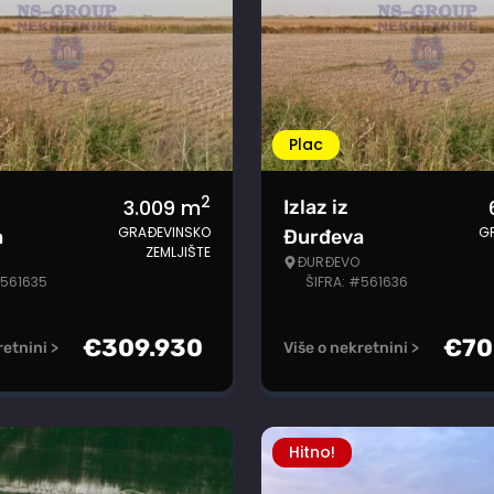
Plac
2
3.009
m
Izlaz iz
GRAĐEVINSKO
G
a
Đurđeva
ZEMLJIŠTE
ĐURĐEVO
#561635
ŠIFRA: #561636
€
309.930
€
70
retnini >
Više o nekretnini >
Hitno!