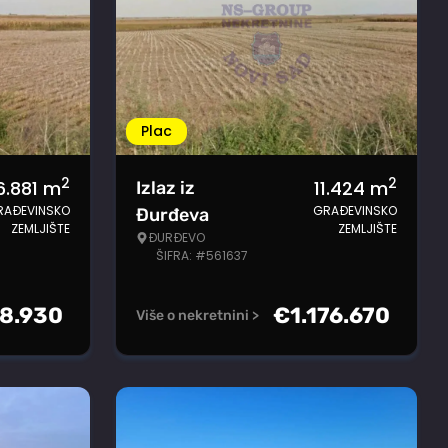
Plac
2
2
6.881
m
11.424
m
Izlaz iz
RAĐEVINSKO
GRAĐEVINSKO
Đurđeva
ZEMLJIŠTE
ZEMLJIŠTE
ĐURĐEVO
ŠIFRA: #561637
8.930
€
1.176.670
Više o nekretnini >