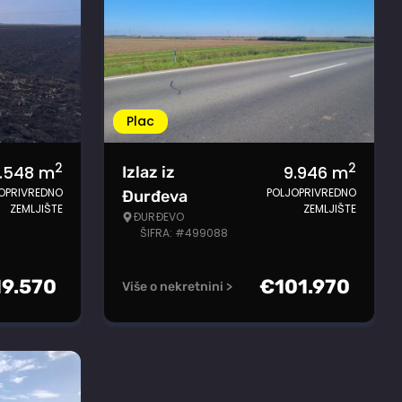
Plac
2
2
.548
m
9.946
m
Izlaz iz
OPRIVREDNO
POLJOPRIVREDNO
Đurđeva
ZEMLJIŠTE
ZEMLJIŠTE
ĐURĐEVO
ŠIFRA: #499088
19.570
€
101.970
Više o nekretnini >