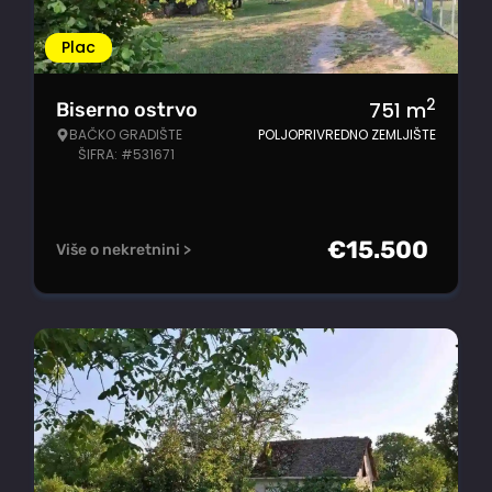
Plac
2
751
m
Biserno ostrvo
BAČKO GRADIŠTE
POLJOPRIVREDNO ZEMLJIŠTE
ŠIFRA: #531671
€
15.500
Više o nekretnini >