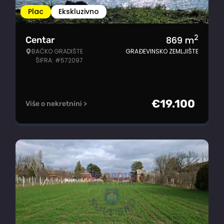
Plac
Ekskluzivno
2
869
m
Centar
BAČKO GRADIŠTE
GRAĐEVINSKO ZEMLJIŠTE
ŠIFRA: #572097
€
19.100
Više o nekretnini >