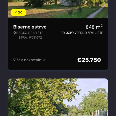
Plac
2
848
m
Biserno ostrvo
BAČKO GRADIŠTE
POLJOPRIVREDNO ZEMLJIŠTE
ŠIFRA: #531672
€
25.750
Više o nekretnini >