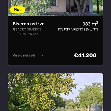
Plac
2
983
m
Biserno ostrvo
BAČKO GRADIŠTE
POLJOPRIVREDNO ZEMLJIŠTE
ŠIFRA: #531669
€
41.200
Više o nekretnini >