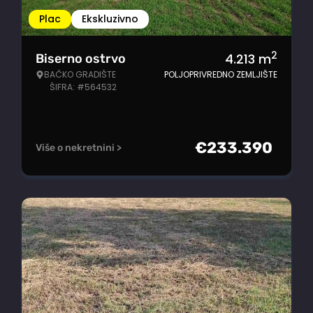
Plac
Ekskluzivno
2
4.213
m
Biserno ostrvo
BAČKO GRADIŠTE
POLJOPRIVREDNO ZEMLJIŠTE
ŠIFRA: #564532
€
233.390
Više o nekretnini >