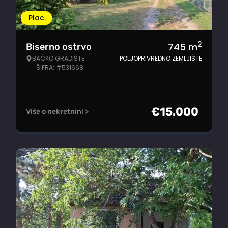
Plac
2
745
m
Biserno ostrvo
BAČKO GRADIŠTE
POLJOPRIVREDNO ZEMLJIŠTE
ŠIFRA: #531668
€
15.000
Više o nekretnini >