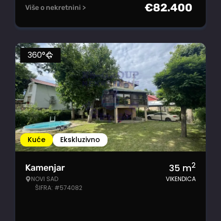
€
82.400
Više o nekretnini >
360°
Kuće
Ekskluzivno
2
35
m
Kamenjar
NOVI SAD
VIKENDICA
ŠIFRA: #574082