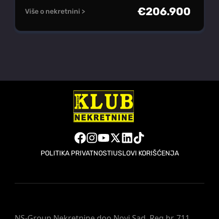
€
206.900
Više o nekretnini >
POLITIKA PRIVATNOSTI
USLOVI KORIŠĆENJA
NS-Group Nekretnine doo Novi Sad, Reg.br. 711