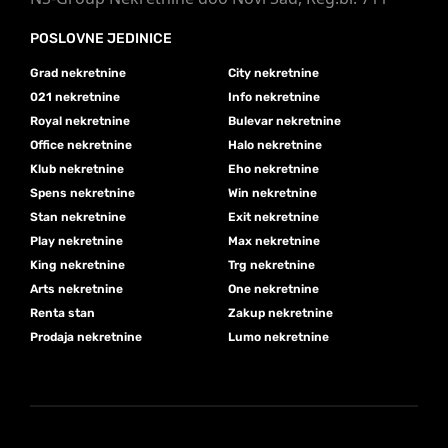
POSLOVNE JEDINICE
Grad nekretnine
City nekretnine
021 nekretnine
Info nekretnine
Royal nekretnine
Bulevar nekretnine
Office nekretnine
Halo nekretnine
Klub nekretnine
Eho nekretnine
Spens nekretnine
Win nekretnine
Stan nekretnine
Exit nekretnine
Play nekretnine
Max nekretnine
King nekretnine
Trg nekretnine
Arts nekretnine
One nekretnine
Renta stan
Zakup nekretnine
Prodaja nekretnine
Lumo nekretnine