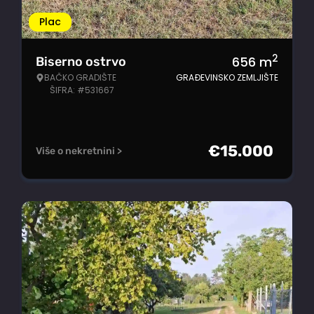
Plac
2
656
m
Biserno ostrvo
BAČKO GRADIŠTE
GRAĐEVINSKO ZEMLJIŠTE
ŠIFRA: #531667
€
15.000
Više o nekretnini >