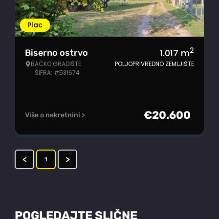
Plac
2
1.017
m
Biserno ostrvo
BAČKO GRADIŠTE
POLJOPRIVREDNO ZEMLJIŠTE
ŠIFRA: #531674
€
20.600
Više o nekretnini >
<
>
1
POGLEDAJTE SLIČNE