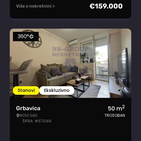
€
159.000
Više o nekretnini >
360°
Stanovi
Ekskluzivno
2
50
m
Grbavica
NOVI SAD
TROSOBAN
ŠIFRA: #573149